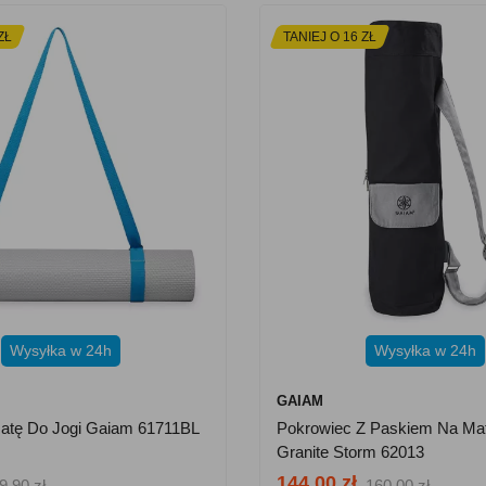
ZŁ
TANIEJ O 16 ZŁ
Wysyłka w 24h
Wysyłka w 24h
GAIAM
atę Do Jogi Gaiam 61711BL
Pokrowiec Z Paskiem Na Ma
Granite Storm 62013
144.00 zł
9.90 zł
160.00 zł