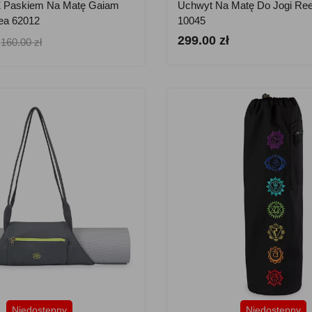
Z Paskiem Na Matę Gaiam
Uchwyt Na Matę Do Jogi Re
ea 62012
10045
299.00 zł
160.00 zł
Niedostępny
Niedostępny