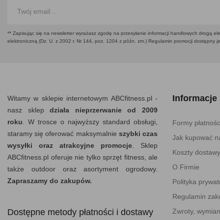
** Zapisując się na newsletter wyrażasz zgodę na przesyłanie informacji handlowych drogą ele
elektroniczną (Dz. U. z 2002 r. Nr 144, poz. 1204 z późn. zm.) Regulamin promocji dostępny j
Informacje
Witamy w sklepie internetowym ABCfitness.pl -
nasz sklep
działa nieprzerwanie od 2009
roku
. W trosce o najwyższy standard obsługi,
Formy płatnośc
staramy się oferować maksymalnie
szybki czas
Jak kupować na
wysyłki oraz atrakcyjne promocje
. Sklep
Koszty dostaw
ABCfitness.pl oferuje nie tylko sprzęt fitness, ale
O Firmie
także outdoor oraz asortyment ogrodowy.
Zapraszamy do zakupów.
Polityka prywat
Regulamin za
Dostępne metody płatności i dostawy
Zwroty, wymian