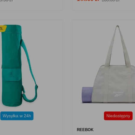
ZŁ
Wysyłka w 24h
Niedostępny
REEBOK