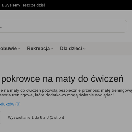
e
a wyślemy jeszcze dziś!
i obuwie
Rekreacja
Dla dzieci
i pokrowce na maty do ćwiczeń
ce na maty do ćwiczeń pozwolą bezpiecznie przenosić matę treningową n
esoria treningowe, które dodatkowo mogą świetnie wyglądać!
oduktów (0)
Wyświetlanie 1 do 8 z 8 (1 stron)