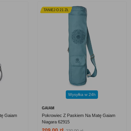
TANIEJ O 21 ZŁ
Wysyłka w 24h
GAIAM
tę Gaiam
Pokrowiec Z Paskiem Na Matę Gaiam
Niagara 62915
209.00 zł
230.00 zł