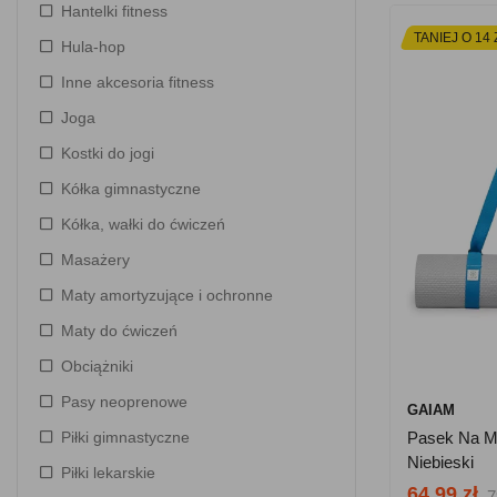
Hantelki fitness
TANIEJ O 14 
Hula-hop
Inne akcesoria fitness
Joga
Kostki do jogi
Kółka gimnastyczne
Kółka, wałki do ćwiczeń
Masażery
Maty amortyzujące i ochronne
Maty do ćwiczeń
Obciążniki
Pasy neoprenowe
GAIAM
Piłki gimnastyczne
Pasek Na M
Niebieski
Piłki lekarskie
64.99 zł
7