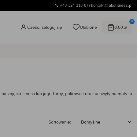
+48 324 118 877
kontakt@abcfitness.pl
0
Cześć, zaloguj się
Ulubione
0.00 zł
a zajęcia fitness lub jogi. Torby, pokrowce oraz uchwyty na maty to
Sortowanie: