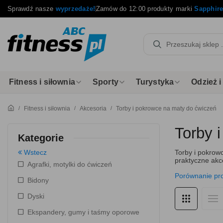
Sprawdź nasze
wyprzedaże!
Zamów do 12:00 produkty marki
Sapphir
Fitness i siłownia
Sporty
Turystyka
Odzież 
Fitness i siłownia
Akcesoria
Torby i pokrowce na maty do ćwiczeń
Torby 
Kategorie
Wstecz
Torby i pokrow
praktyczne akc
Agrafki, motylki do ćwiczeń
Porównanie pr
Bidony
Dyski
Ekspandery, gumy i taśmy oporowe