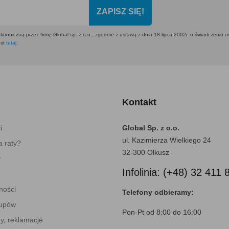
ZAPISZ SIĘ!
ktroniczną przez firmę Global sp. z o.o., zgodnie z ustawą z dnia 18 lipca 2002r. o świadczeniu 
est
tutaj
.
Kontakt
i
Global Sp. z o.o.
ul. Kazimierza Wielkiego 24
 raty?
32-300 Olkusz
y
Infolinia: (+48) 32 411 
ności
Telefony odbieramy:
kupów
Pon-Pt od 8:00 do 16:00
y, reklamacje