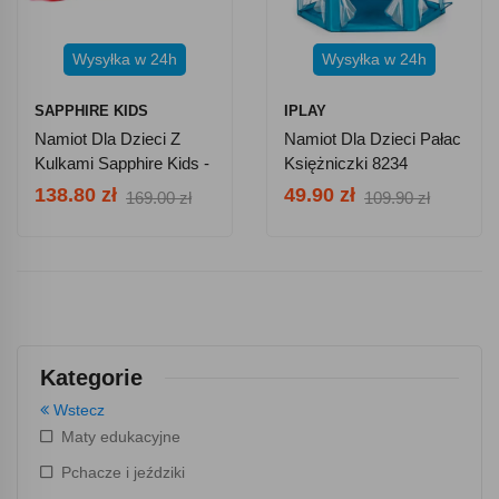
Wysyłka w 24h
Wysyłka w 24h
SAPPHIRE KIDS
IPLAY
Namiot Dla Dzieci Z
Namiot Dla Dzieci Pałac
Kulkami Sapphire Kids -
Księżniczki 8234
Plac Zabaw
138.80 zł
49.90 zł
169.00 zł
109.90 zł
Kategorie
Wstecz
Maty edukacyjne
Pchacze i jeździki