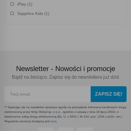
iPlay
(1)
Sapphire Kids
(1)
Newsletter -
Nowości i promocje
Bądź na bieżąco. Zapisz się do newslettera już dziś
ZAPISZ SIĘ!
** Zapisując się na newsletter wyrażasz zgodę na przesyłanie informacji handlowych drogą
elektroniczną przez firmę Global sp. z o.o., zgodnie z ustawą z dnia 18 lipca 2002r. o
świadczeniu usług drogą elektroniczną (Dz. U. z 2002 r. Nr 144, poz. 1204 z późn. zm.)
Regulamin promocji dostępny jest
tutaj
.