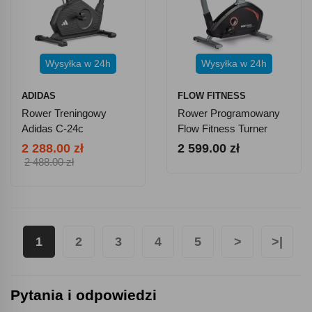
Wysyłka w 24h
Wysyłka w 24h
ADIDAS
FLOW FITNESS
Rower Treningowy
Rower Programowany
Adidas C-24c
Flow Fitness Turner
DHT2000i
2 288.00 zł
2 599.00 zł
2 488.00 zł
1
2
3
4
5
>
>|
Pytania i odpowiedzi