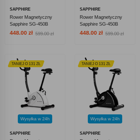
SAPPHIRE
SAPPHIRE
Rower Magnetyczny
Rower Magnetyczny
Sapphire SG-450B
Sapphire SG-450B
Quadro - Czarno-
Quadro - Czarno-
448.00 zł
448.00 zł
599.00 zł
599.00 zł
Czerwony
Srebrny
TANIEJ O 131 ZŁ
TANIEJ O 131 ZŁ
Wysyłka w 24h
Wysyłka w 24h
SAPPHIRE
SAPPHIRE