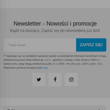
Newsletter -
Nowości i promocje
Bądź na bieżąco. Zapisz się do newslettera już dziś
ZAPISZ SIĘ!
** Zapisując się na newsletter wyrażasz zgodę na przesyłanie informacji handlowych drogą
elektroniczną przez firmę Global sp. z o.o., zgodnie z ustawą z dnia 18 lipca 2002r. o
świadczeniu usług drogą elektroniczną (Dz. U. z 2002 r. Nr 144, poz. 1204 z późn. zm.)
Regulamin promocji dostępny jest
tutaj
.