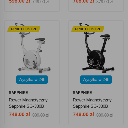
598.00 zł
708.00 zł
749.00 zł
879.00 zł
Bluetooth - Czarny
TANIEJ O 191 ZŁ
TANIEJ O 191 ZŁ
Wysyłka w 24h
Wysyłka w 24h
SAPPHIRE
SAPPHIRE
Rower Magnetyczny
Rower Magnetyczny
Sapphire SG-330B
Sapphire SG-330B
HYPER - Biały
HYPER - Czarny
748.00 zł
748.00 zł
939.00 zł
939.00 zł