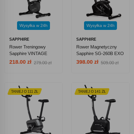
Wysyłka w 24h
Wysyłka w 24h
SAPPHIRE
SAPPHIRE
Rower Treningowy
Rower Magnetyczny
Sapphire VINTAGE
Sapphire SG-260B EXO
Grafitowo-Czarny
- Czarny
218.00 zł
398.00 zł
279.00 zł
509.00 zł
TANIEJ O 111 ZŁ
TANIEJ O 141 ZŁ