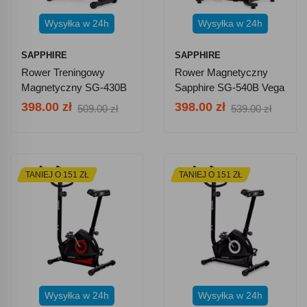
Wysyłka w 24h
Wysyłka w 24h
SAPPHIRE
SAPPHIRE
Rower Treningowy
Rower Magnetyczny
Magnetyczny SG-430B
Sapphire SG-540B Vega
Nevo
398.00 zł
398.00 zł
509.00 zł
539.00 zł
TANIEJ O 151 ZŁ
TANIEJ O 151 ZŁ
Wysyłka w 24h
Wysyłka w 24h