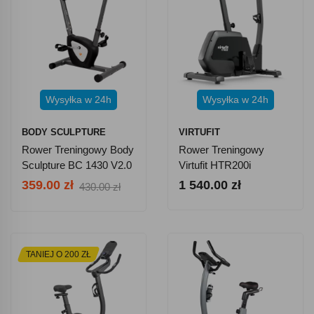
Wysyłka w 24h
Wysyłka w 24h
BODY SCULPTURE
VIRTUFIT
Rower Treningowy Body
Rower Treningowy
Sculpture BC 1430 V2.0
Virtufit HTR200i
359.00 zł
1 540.00 zł
430.00 zł
TANIEJ O 200 ZŁ