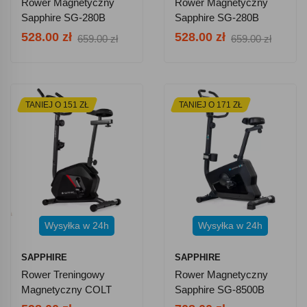
Rower Magnetyczny
Rower Magnetyczny
Sapphire SG-280B
Sapphire SG-280B
Supra - Biały
Supra - Czarny
528.00 zł
528.00 zł
659.00 zł
659.00 zł
TANIEJ O 151 ZŁ
TANIEJ O 171 ZŁ
Wysyłka w 24h
Wysyłka w 24h
SAPPHIRE
SAPPHIRE
Rower Treningowy
Rower Magnetyczny
Magnetyczny COLT
Sapphire SG-8500B
SG-320B Aplikacje
Oxio