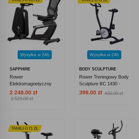
Wysyłka w 24h
Wysyłka w 24h
SAPPHIRE
BODY SCULPTURE
Rower
Rower Treningowy Body
Elektromagnetyczny
Sculpture BC 1430 -
Poziomy Sapphire SG-
Czarny
2 248.00 zł
399.00 zł
430.00 zł
9050RB SIGMA
2 529.00 zł
Aplikacje Bluetooth
TANIEJ O 71 ZŁ