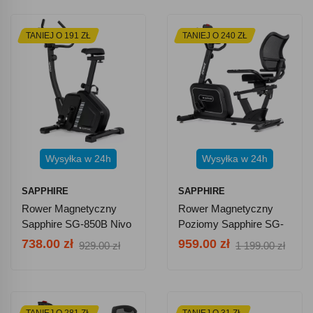
TANIEJ O 191 ZŁ
TANIEJ O 240 ZŁ
Wysyłka w 24h
Wysyłka w 24h
SAPPHIRE
SAPPHIRE
Rower Magnetyczny
Rower Magnetyczny
Sapphire SG-850B Nivo
Poziomy Sapphire SG-
Aplikacje Bluetooth
7050RB Zenix Aplikacje
738.00 zł
959.00 zł
929.00 zł
1 199.00 zł
Bluetooth
TANIEJ O 281 ZŁ
TANIEJ O 31 ZŁ