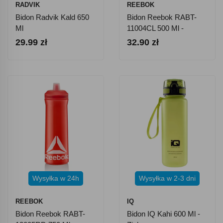
RADVIK
REEBOK
Bidon Radvik Kald 650
Bidon Reebok RABT-
Ml
11004CL 500 Ml -
Przeźroczysty
29.99 zł
32.90 zł
Wysyłka w 24h
Wysyłka w 2-3 dni
REEBOK
IQ
Bidon Reebok RABT-
Bidon IQ Kahi 600 Ml -