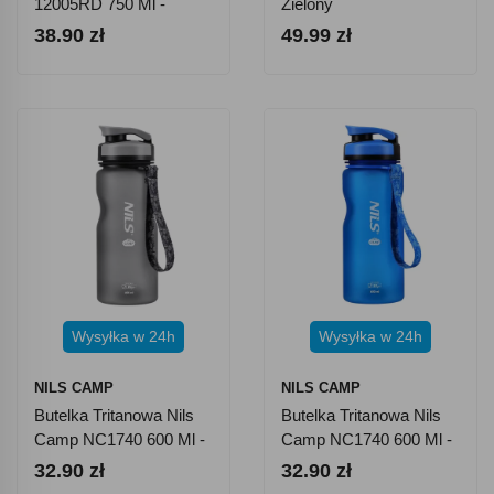
12005RD 750 Ml -
Zielony
Czerwony
38.90 zł
49.99 zł
Wysyłka w 24h
Wysyłka w 24h
NILS CAMP
NILS CAMP
Butelka Tritanowa Nils
Butelka Tritanowa Nils
Camp NC1740 600 Ml -
Camp NC1740 600 Ml -
Czarna
Niebieska
32.90 zł
32.90 zł