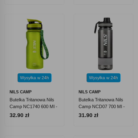
Wysyłka w 24h
Wysyłka w 24h
NILS CAMP
NILS CAMP
Butelka Tritanowa Nils
Butelka Tritanowa Nils
Camp NC1740 600 Ml -
Camp NCD07 700 Ml -
Zielona
Szara
32.90 zł
31.90 zł