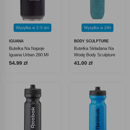
Wysyłka w 2-3 dni
Wysyłka w 24h
IGUANA
BODY SCULPTURE
Butelka Na Napoje
Butelka Składana Na
Iguana Urban 260 Ml
Wodę Body Sculpture
BB 25BL - Niebieska
54.99 zł
41.00 zł
600 Ml