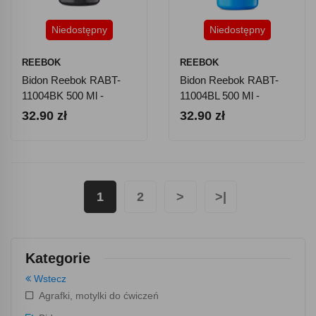
Niedostępny
Niedostępny
REEBOK
REEBOK
Bidon Reebok RABT-
Bidon Reebok RABT-
11004BK 500 Ml -
11004BL 500 Ml -
Czarny
Niebieski
32.90 zł
32.90 zł
1
2
>
>|
Kategorie
Wstecz
Agrafki, motylki do ćwiczeń