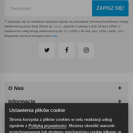
ZAPISZ SIĘ!
** Zapisując się na newsletter wyrażasz zgodę na przesyłanie informacji handlowych drogą
elektroniczną przez firmę Global sp. z o.o., zgodnie z ustawą z dnia 18 lipca 2002r. o
świadczeniu usług drogą elektroniczną (Dz. U. z 2002 r. Nr 144, poz. 1204 z późn. zm.)
Regulamin promocji dostępny jest
tutaj
.
O Nas
Informacje
Ustawienia plików cookie
Kontakt
Strona korzysta z plików cookies w celu realizacji usług
zgodnie z
Polityką prywatności
. Możesz określić warunki
Odbiory Osobiste
przechowywania lub dostępu mechanizmu cookie klikając w