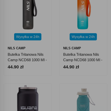
Wysyłka w 24h
Wysyłka w 24h
NILS CAMP
NILS CAMP
Butelka Tritanowa Nils
Butelka Tritanowa Nils
Camp NCD68 1000 Ml -
Camp NCD68 1000 Ml -
Czarna
Pomarańczowo-
44.90 zł
44.90 zł
Niebieska