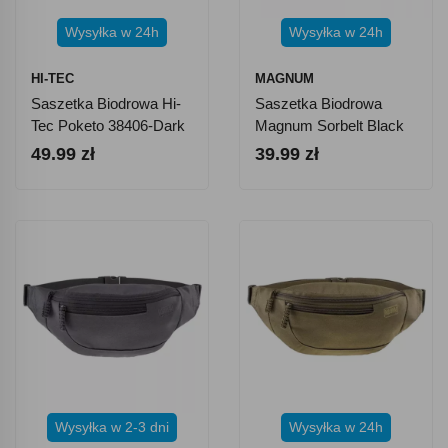
Wysyłka w 24h
Wysyłka w 24h
HI-TEC
MAGNUM
Saszetka Biodrowa Hi-
Saszetka Biodrowa
Tec Poketo 38406-Dark
Magnum Sorbelt Black
Den
49.99 zł
39.99 zł
Wysyłka w 2-3 dni
Wysyłka w 24h