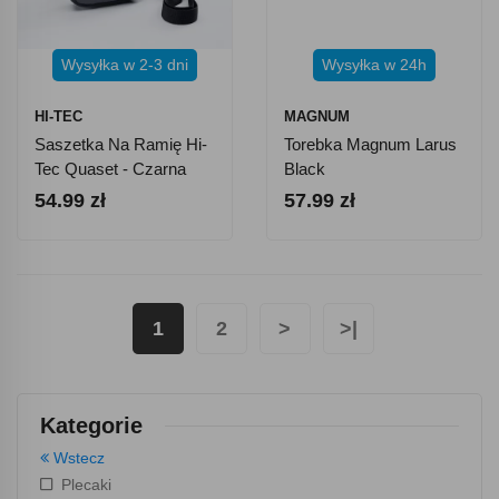
Wysyłka w 2-3 dni
Wysyłka w 24h
HI-TEC
MAGNUM
Saszetka Na Ramię Hi-
Torebka Magnum Larus
Tec Quaset - Czarna
Black
54.99 zł
57.99 zł
1
2
>
>|
Kategorie
Wstecz
Plecaki