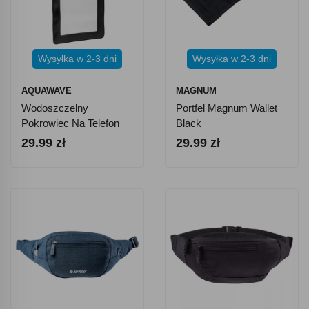
Wysyłka w 2-3 dni
Wysyłka w 2-3 dni
AQUAWAVE
MAGNUM
Wodoszczelny
Portfel Magnum Wallet
Pokrowiec Na Telefon
Black
Aquawave Neza Cover
29.99 zł
29.99 zł