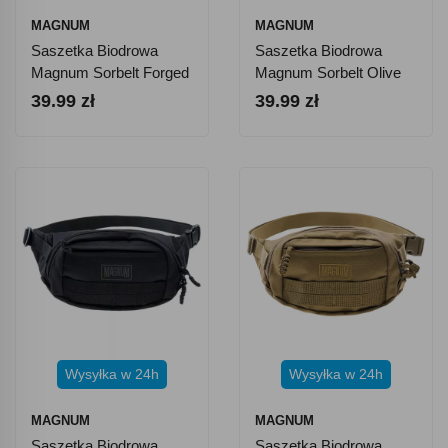
MAGNUM
MAGNUM
Saszetka Biodrowa
Saszetka Biodrowa
Magnum Sorbelt Forged
Magnum Sorbelt Olive
Iron
Green
39.99 zł
39.99 zł
Wysyłka w 24h
Wysyłka w 24h
MAGNUM
MAGNUM
Saszetka Biodrowa
Saszetka Biodrowa