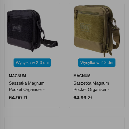
Wysyłka w 2-3 dni
Wysyłka w 2-3 dni
MAGNUM
MAGNUM
Saszetka Magnum
Saszetka Magnum
Pocket Organiser -
Pocket Organiser -
Czarna
Oliwkowa
64.90 zł
64.99 zł