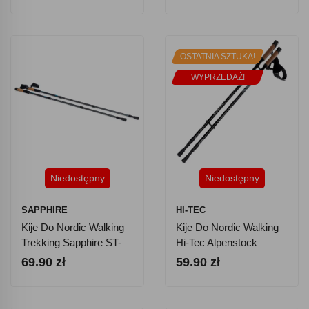
Pokrowiec - Niebieskie
I Pokrowiec - Czarne
OSTATNIA SZTUKA!
WYPRZEDAŻ!
Niedostępny
Niedostępny
SAPPHIRE
HI-TEC
Kije Do Nordic Walking
Kije Do Nordic Walking
Trekking Sapphire ST-
Hi-Tec Alpenstock
073 + 2 Pary Końcówek
69.90 zł
59.90 zł
I Pokrowiec - Szare