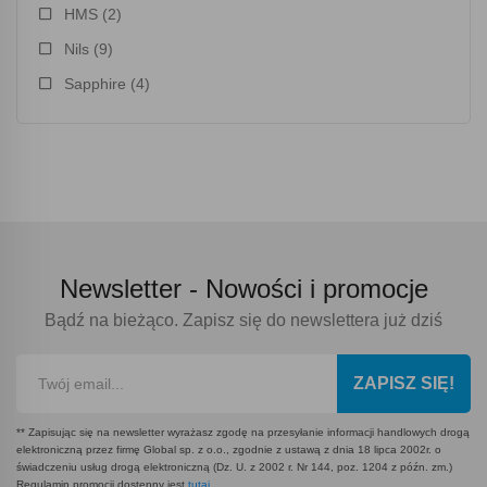
HMS
(2)
Nils
(9)
Sapphire
(4)
Newsletter -
Nowości i promocje
Bądź na bieżąco. Zapisz się do newslettera już dziś
ZAPISZ SIĘ!
** Zapisując się na newsletter wyrażasz zgodę na przesyłanie informacji handlowych drogą
elektroniczną przez firmę Global sp. z o.o., zgodnie z ustawą z dnia 18 lipca 2002r. o
świadczeniu usług drogą elektroniczną (Dz. U. z 2002 r. Nr 144, poz. 1204 z późn. zm.)
Regulamin promocji dostępny jest
tutaj
.