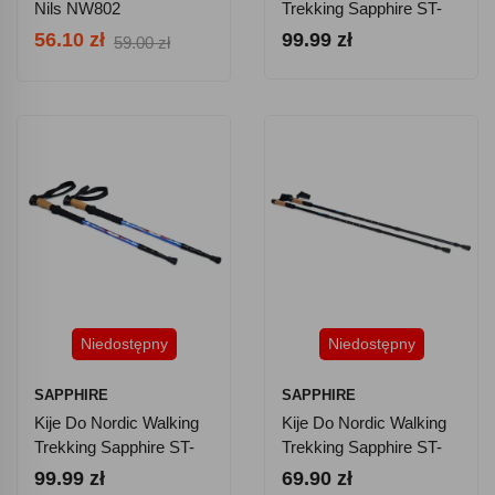
Nils NW802
Trekking Sapphire ST-
071+ 2 Pary Końcówek I
56.10 zł
99.99 zł
59.00 zł
Pokrowiec - Czarne
Niedostępny
Niedostępny
SAPPHIRE
SAPPHIRE
Kije Do Nordic Walking
Kije Do Nordic Walking
Trekking Sapphire ST-
Trekking Sapphire ST-
071+ 2 Pary Końcówek I
073 + 2 Pary Końcówek
99.99 zł
69.90 zł