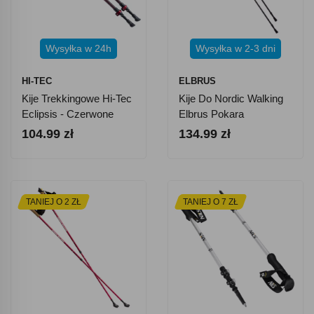
Wysyłka w 24h
Wysyłka w 2-3 dni
HI-TEC
ELBRUS
Kije Trekkingowe Hi-Tec
Kije Do Nordic Walking
Eclipsis - Czerwone
Elbrus Pokara
104.99 zł
134.99 zł
TANIEJ O 2 ZŁ
TANIEJ O 7 ZŁ