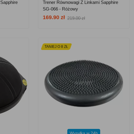
 Sapphire
Trener Równowagi Z Linkami Sapphire
SG-066 - Różowy
169.90 zł
219.00 zł
TANIEJ O 8 ZŁ
Wysyłka w 24h