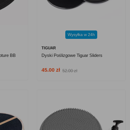
Wysyłka w 24h
TIGUAR
pture BB
Dyski Poślizgowe Tiguar Sliders
45.00 zł
52.00 zł