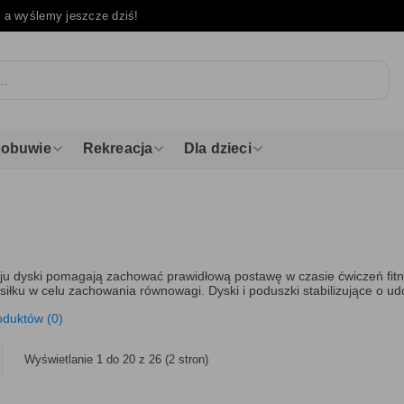
e
a wyślemy jeszcze dziś!
i obuwie
Rekreacja
Dla dzieci
u dyski pomagają zachować prawidłową postawę w czasie ćwiczeń fitnes
iłku w celu zachowania równowagi. Dyski i poduszki stabilizujące o u
oduktów (0)
Wyświetlanie 1 do 20 z 26 (2 stron)