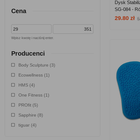
Dysk Stabil
SG-084 - R
Cena
29.80 zł
5
Wpisz kwotę i naciśnij enter.
Producenci
Body Sculpture
(3)
Ecowellness
(1)
HMS
(4)
One Fitness
(1)
PROfit
(5)
Sapphire
(8)
tiguar
(4)