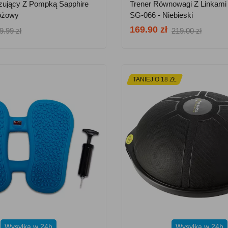
izujący Z Pompką Sapphire
Trener Równowagi Z Linkami
óżowy
SG-066 - Niebieski
169.90 zł
9.99 zł
219.00 zł
TANIEJ O 18 ZŁ
Wysyłka w 24h
Wysyłka w 24h