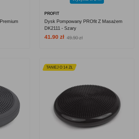
PROFIT
 Premium
Dysk Pompowany PROfit Z Masażem
DK2111 - Szary
41.90 zł
49.90 zł
TANIEJ O 14 ZŁ