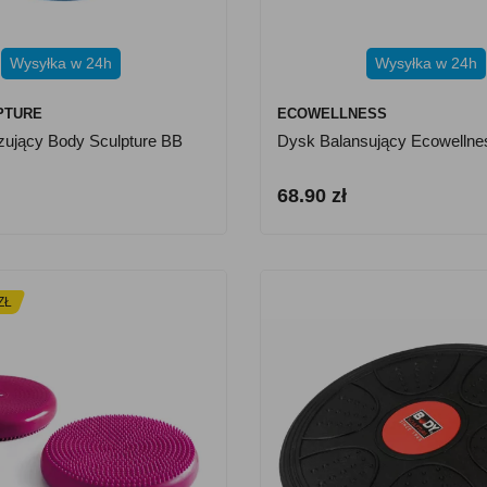
Wysyłka w 24h
Wysyłka w 24h
PTURE
ECOWELLNESS
izujący Body Sculpture BB
Dysk Balansujący Ecowelln
68.90 zł
ZŁ