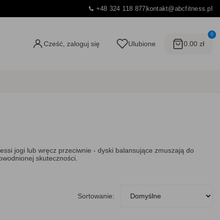
+48 324 118 877
kontakt@abcfitness.pl
0
Cześć, zaloguj się
Ulubione
0.00 zł
si jogi lub wręcz przeciwnie - dyski balansujące zmuszają do
dowodnionej skuteczności.
Sortowanie: