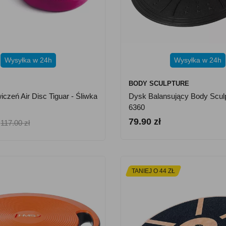
Wysyłka w 24h
Wysyłka w 24h
BODY SCULPTURE
czeń Air Disc Tiguar - Śliwka
Dysk Balansujący Body Scul
6360
79.90 zł
117.00 zł
TANIEJ O 44 ZŁ