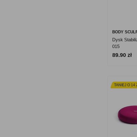
BODY SCUL
Dysk Stabil
015
89.90 zł
TANIEJ O 14 