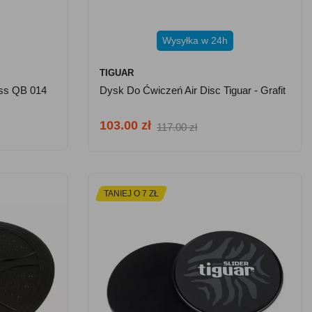
Wysyłka w 24h
TIGUAR
ess QB 014
Dysk Do Ćwiczeń Air Disc Tiguar - Grafit
103.00 zł
117.00 zł
TANIEJ O 7 ZŁ