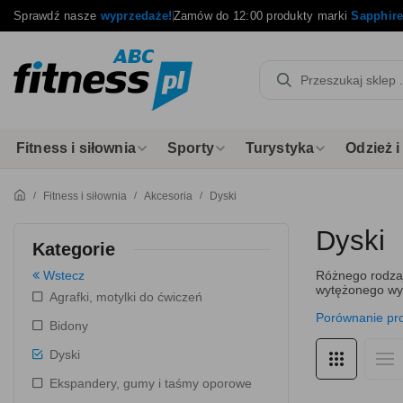
Sprawdź nasze
wyprzedaże!
Zamów do 12:00 produkty marki
Sapphir
Fitness i siłownia
Sporty
Turystyka
Odzież 
Fitness i siłownia
Akcesoria
Dyski
Dyski
Kategorie
Wstecz
Różnego rodzaj
wytężonego wys
Agrafki, motylki do ćwiczeń
Porównanie pr
Bidony
Dyski
Ekspandery, gumy i taśmy oporowe