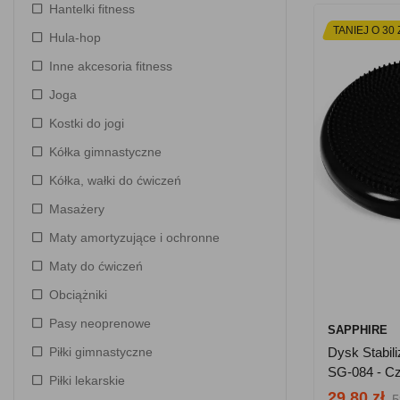
Hantelki fitness
TANIEJ O 30 
Hula-hop
Inne akcesoria fitness
Joga
Kostki do jogi
Kółka gimnastyczne
Kółka, wałki do ćwiczeń
Masażery
Maty amortyzujące i ochronne
Maty do ćwiczeń
Obciążniki
Pasy neoprenowe
SAPPHIRE
Piłki gimnastyczne
Dysk Stabil
SG-084 - C
Piłki lekarskie
29.80 zł
5