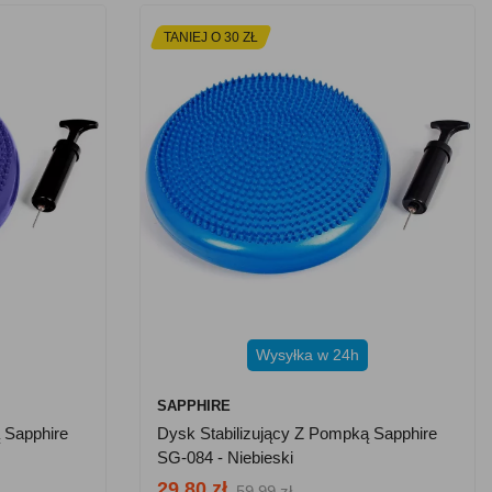
TANIEJ O 30 ZŁ
Wysyłka w 24h
SAPPHIRE
 Sapphire
Dysk Stabilizujący Z Pompką Sapphire
SG-084 - Niebieski
29.80 zł
59.99 zł