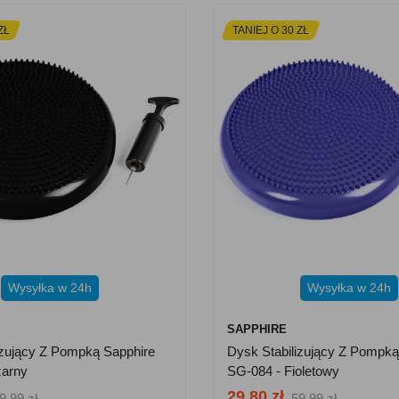
ZŁ
TANIEJ O 30 ZŁ
Wysyłka w 24h
Wysyłka w 24h
SAPPHIRE
izujący Z Pompką Sapphire
Dysk Stabilizujący Z Pompką
zarny
SG-084 - Fioletowy
29.80 zł
9.99 zł
59.99 zł