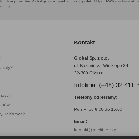
ktroniczną przez firmę Global sp. z o.o., zgodnie z ustawą z dnia 18 lipca 2002r. o świadczeniu 
est
tutaj
.
Kontakt
i
Global Sp. z o.o.
ul. Kazimierza Wielkiego 24
 raty?
32-300 Olkusz
y
Infolinia: (+48) 32 411 
ności
Telefony odbieramy:
kupów
Pon-Pt od 8:00 do 16:00
y, reklamacje
Email:
kontakt@abcfitness.pl