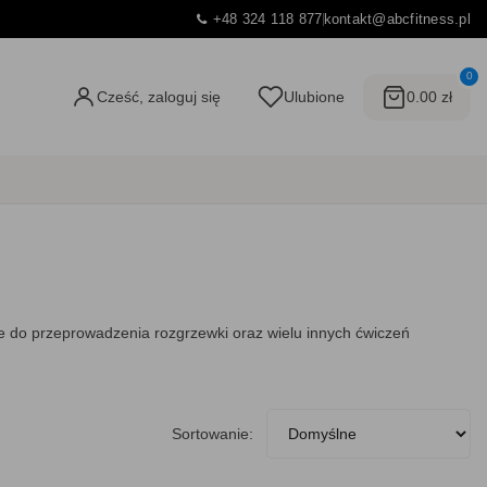
+48 324 118 877
kontakt@abcfitness.pl
0
Cześć, zaloguj się
Ulubione
0.00 zł
e do przeprowadzenia rozgrzewki oraz wielu innych ćwiczeń
Sortowanie: