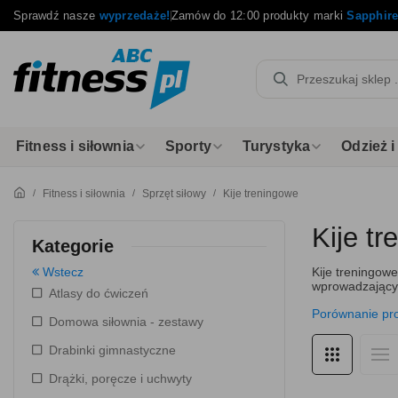
Sprawdź nasze
wyprzedaże!
Zamów do 12:00 produkty marki
Sapphir
Fitness i siłownia
Sporty
Turystyka
Odzież 
Fitness i siłownia
Sprzęt siłowy
Kije treningowe
Kije t
Kategorie
Wstecz
Kije treningow
wprowadzającyc
Atlasy do ćwiczeń
Porównanie pr
Domowa siłownia - zestawy
Drabinki gimnastyczne
Drążki, poręcze i uchwyty