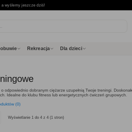
e
a wyślemy jeszcze dziś!
i obuwie
Rekreacja
Dla dzieci
reningowe
e o odpowiednio dobranym ciężarze uzupełnią Twoje treningi. Doskonał
h. Idealne do klubu fitness lub energetycznych ćwiczeń grupowych.
oduktów (0)
Wyświetlanie 1 do 4 z 4 (1 stron)