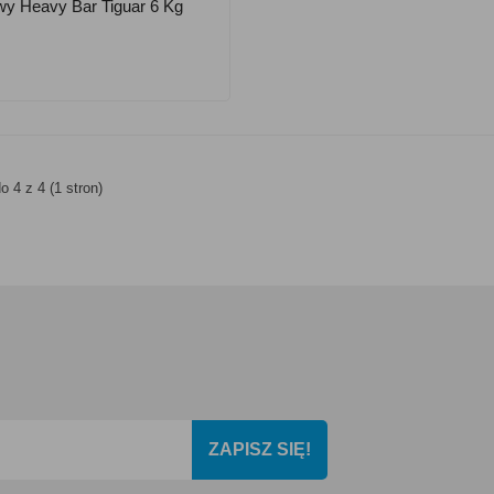
owy Heavy Bar Tiguar 6 Kg
o 4 z 4 (1 stron)
ZAPISZ SIĘ!