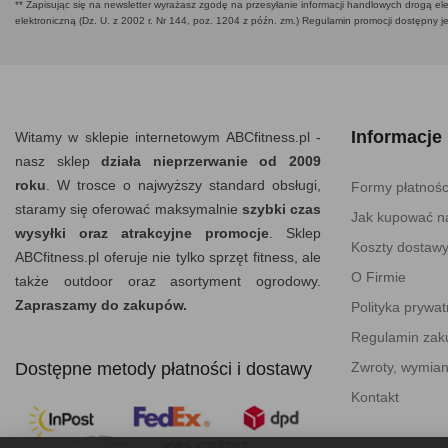
** Zapisując się na newsletter wyrażasz zgodę na przesyłanie informacji handlowych drogą ele
elektroniczną (Dz. U. z 2002 r. Nr 144, poz. 1204 z późn. zm.) Regulamin promocji dostępny j
Informacje
Witamy w sklepie internetowym ABCfitness.pl -
nasz sklep
działa nieprzerwanie od 2009
roku
. W trosce o najwyższy standard obsługi,
Formy płatnośc
staramy się oferować maksymalnie
szybki czas
Jak kupować na
wysyłki oraz atrakcyjne promocje
. Sklep
Koszty dostaw
ABCfitness.pl oferuje nie tylko sprzęt fitness, ale
O Firmie
także outdoor oraz asortyment ogrodowy.
Zapraszamy do zakupów.
Polityka prywat
Regulamin za
Dostępne metody płatności i dostawy
Zwroty, wymian
Kontakt