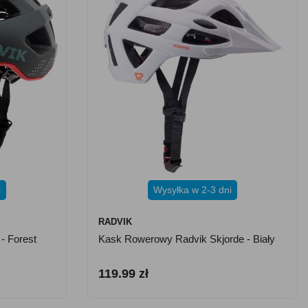
i
Wysyłka w 2-3 dni
RADVIK
- Forest
Kask Rowerowy Radvik Skjorde - Biały
119.99 zł