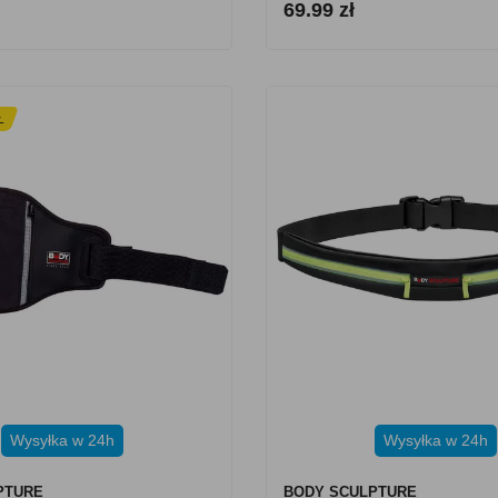
69.99 zł
Ł
Wysyłka w 24h
Wysyłka w 24h
PTURE
BODY SCULPTURE