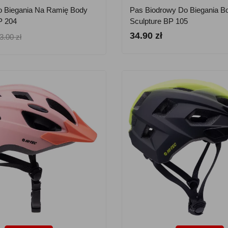
o Biegania Na Ramię Body
Pas Biodrowy Do Biegania B
P 204
Sculpture BP 105
34.90 zł
3.00 zł