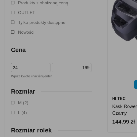
Produkty z obniżoną ceną
OUTLET
Tylko produkty dostępne
Nowości
Cena
Wpisz kwotę i naciśnij enter.
Rozmiar
HI-TEC
M
(2)
Kask Rower
L
(4)
Czarny
144.99 zł
Rozmiar rolek