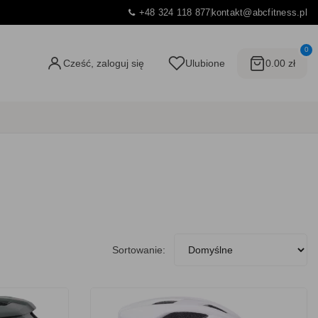
+48 324 118 877
kontakt@abcfitness.pl
0
Cześć, zaloguj się
Ulubione
0.00 zł
Sortowanie: