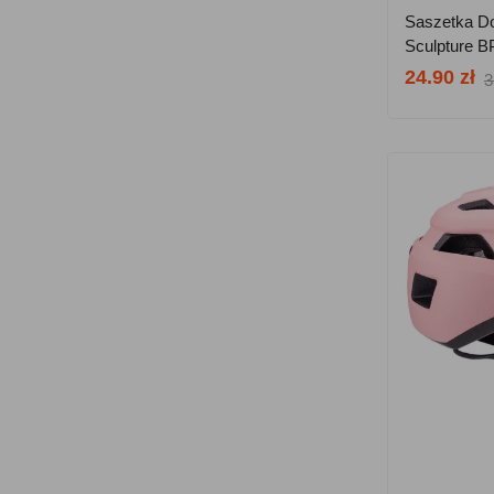
Saszetka D
Sculpture B
24.90 zł
3