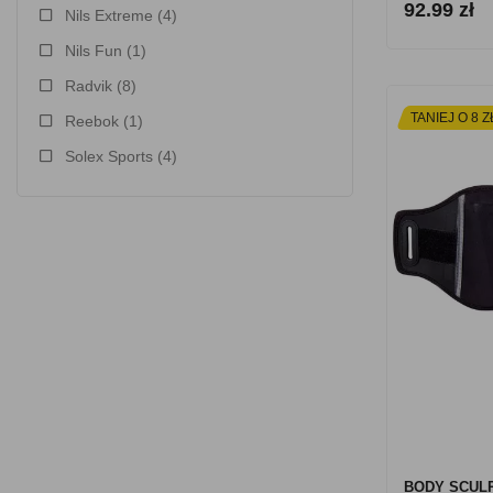
92.99 zł
Nils Extreme
(4)
Nils Fun
(1)
Radvik
(8)
TANIEJ O 8 Z
Reebok
(1)
Solex Sports
(4)
BODY SCUL