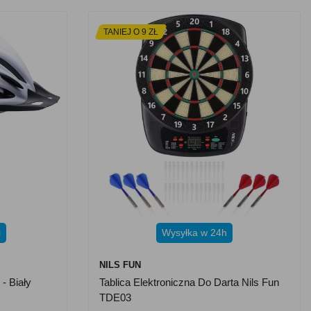
TANIEJ O 9 ZŁ
i
Wysyłka w 24h
NILS FUN
- Biały
Tablica Elektroniczna Do Darta Nils Fun
TDE03