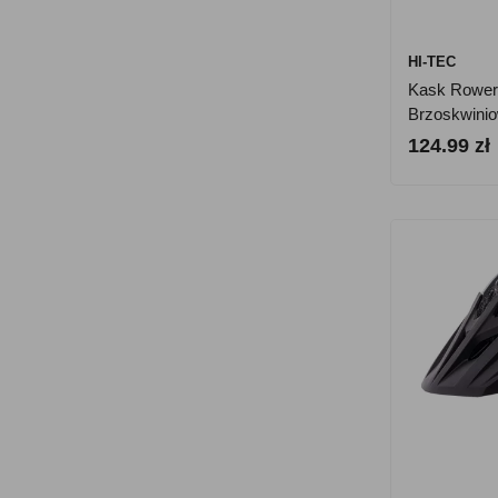
HI-TEC
Kask Rowero
Brzoskwini
124.99 zł