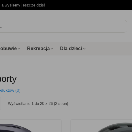
e
a wyślemy jeszcze dziś!
i obuwie
Rekreacja
Dla dzieci
porty
oduktów (0)
Wyświetlanie 1 do 20 z 26 (2 stron)