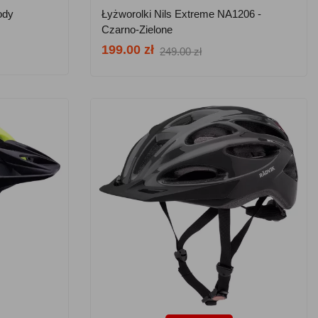
ody
Łyżworolki Nils Extreme NA1206 -
Czarno-Zielone
199.00 zł
249.00 zł