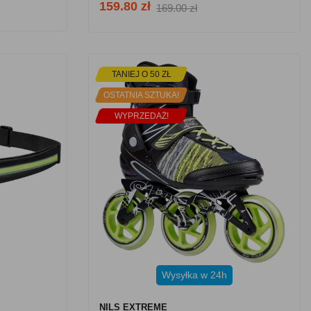
159.80 zł
169.00 zł
TANIEJ O 50 ZŁ
OSTATNIA SZTUKA!
WYPRZEDAŻ!
Wysyłka w 24h
NILS EXTREME