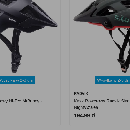
Wysyłka w 2-3 dni
Wysyłka w 2-3 dn
RADVIK
owy Hi-Tec MtBunny -
Kask Rowerowy Radvik Slag 
Night/Azalea
194.99 zł