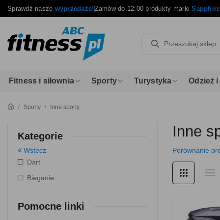
Sprawdź nasze
wyprzedaże!
Zamów do 12:00 produkty marki
Sapphir
Fitness i siłownia
Sporty
Turystyka
Odzież 
Sporty
Inne sporty
Inne s
Kategorie
Wstecz
Porównanie pr
Dart
Bieganie
Pomocne linki