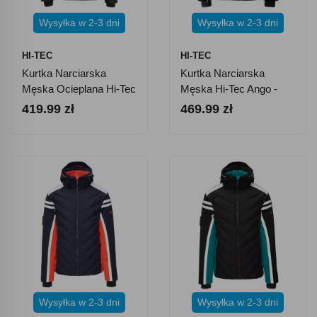
Wysyłka w 2-3 dni
Wysyłka w 2-3 dni
HI-TEC
HI-TEC
Kurtka Narciarska
Kurtka Narciarska
Męska Ocieplana Hi-Tec
Męska Hi-Tec Ango -
Moren
Czarna
419.99 zł
469.99 zł
Wysyłka w 2-3 dni
Wysyłka w 2-3 dni