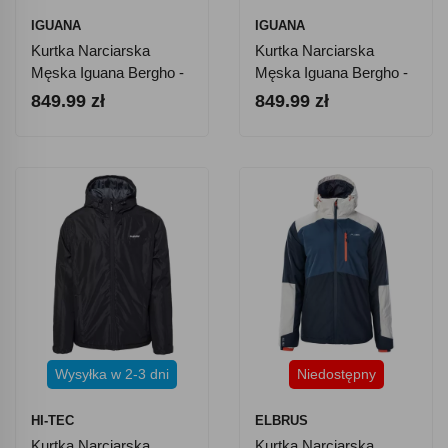
IGUANA
IGUANA
Kurtka Narciarska
Kurtka Narciarska
Męska Iguana Bergho -
Męska Iguana Bergho -
Czerwona
Zielona
849.99 zł
849.99 zł
Wysyłka w 2-3 dni
Niedostępny
HI-TEC
ELBRUS
Kurtka Narciarska
Kurtka Narciarska