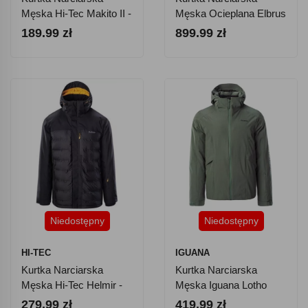
Męska Hi-Tec Makito II -
Męska Ocieplana Elbrus
Czarna
Limmen
189.99 zł
899.99 zł
Niedostępny
Niedostępny
HI-TEC
IGUANA
Kurtka Narciarska
Kurtka Narciarska
Męska Hi-Tec Helmir -
Męska Iguana Lotho
Czarna
279.99 zł
419.99 zł