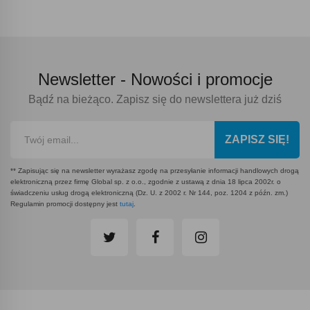
Newsletter -
Nowości i promocje
Bądź na bieżąco. Zapisz się do newslettera już dziś
ZAPISZ SIĘ!
** Zapisując się na newsletter wyrażasz zgodę na przesyłanie informacji handlowych drogą
elektroniczną przez firmę Global sp. z o.o., zgodnie z ustawą z dnia 18 lipca 2002r. o
świadczeniu usług drogą elektroniczną (Dz. U. z 2002 r. Nr 144, poz. 1204 z późn. zm.)
Regulamin promocji dostępny jest
tutaj
.