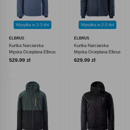
Wysyłka w 2-3 dni
Wysyłka w 2-3 dni
ELBRUS
ELBRUS
Kurtka Narciarska
Kurtka Narciarska
Męska Ocieplana Elbrus
Męska Ocieplana Elbrus
Clermont
Noaks
529.99 zł
629.99 zł