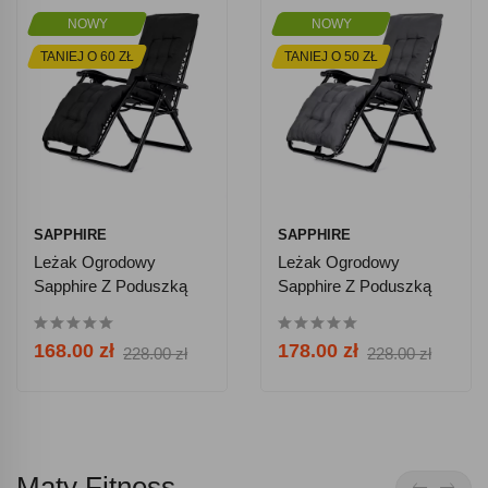
NOWY
NOWY
TANIEJ O 60 ZŁ
TANIEJ O 50 ZŁ
SAPPHIRE
SAPPHIRE
Leżak Ogrodowy
Leżak Ogrodowy
Sapphire Z Poduszką
Sapphire Z Poduszką
ST-607 Livro - Czarny
ST-607 Livro - Szary
168.00 zł
178.00 zł
228.00 zł
228.00 zł
Maty Fitness