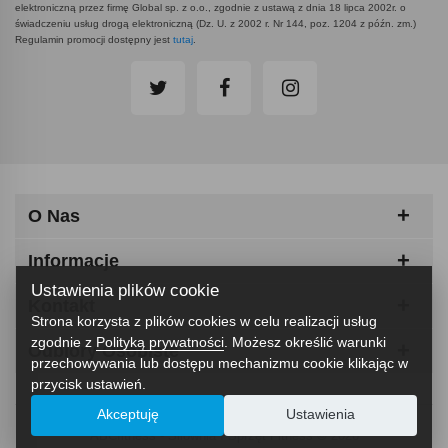
elektroniczną przez firmę Global sp. z o.o., zgodnie z ustawą z dnia 18 lipca 2002r. o
świadczeniu usług drogą elektroniczną (Dz. U. z 2002 r. Nr 144, poz. 1204 z późn. zm.)
Regulamin promocji dostępny jest
tutaj
.
O Nas
Informacje
Ustawienia plików cookie
Kontakt
Strona korzysta z plików cookies w celu realizacji usług
zgodnie z
Polityką prywatności
. Możesz określić warunki
Odbiory Osobiste
przechowywania lub dostępu mechanizmu cookie klikając w
przycisk ustawień.
Akceptuję
Ustawienia
ABCfitness - Siłownia I Sprzęt Fitness © 2026