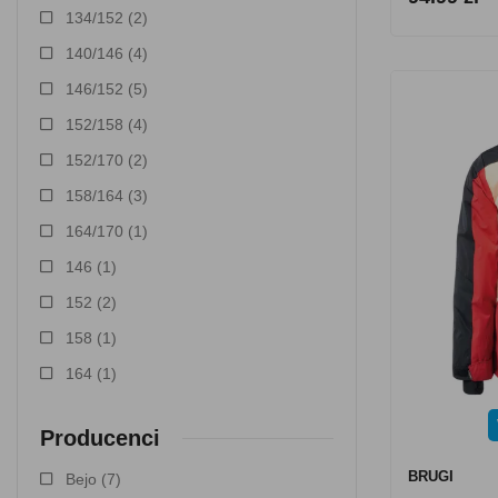
134/152
(2)
140/146
(4)
146/152
(5)
152/158
(4)
152/170
(2)
158/164
(3)
164/170
(1)
146
(1)
152
(2)
158
(1)
164
(1)
Producenci
BRUGI
Bejo
(7)