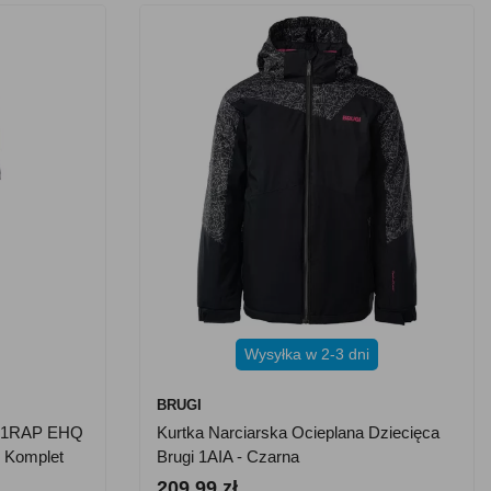
Wysyłka w 2-3 dni
BRUGI
gi 1RAP EHQ
Kurtka Narciarska Ocieplana Dziecięca
, Komplet
Brugi 1AIA - Czarna
209.99 zł