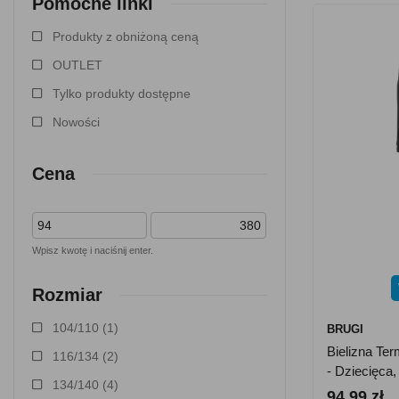
Pomocne linki
Produkty z obniżoną ceną
OUTLET
Tylko produkty dostępne
Nowości
Cena
Wpisz kwotę i naciśnij enter.
Rozmiar
104/110
(1)
BRUGI
Bielizna T
116/134
(2)
- Dziecięca,
134/140
(4)
94.99 zł