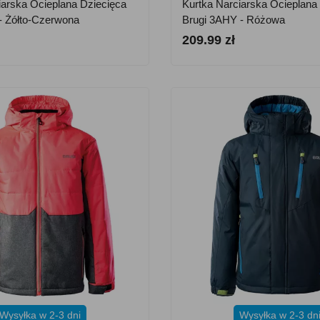
iarska Ocieplana Dziecięca
Kurtka Narciarska Ocieplana
- Żółto-Czerwona
Brugi 3AHY - Różowa
209.99 zł
Wysyłka w 2-3 dni
Wysyłka w 2-3 dn