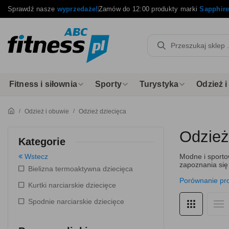
Sprawdź nasze
wyprzedaże!
Zamów do 12:00 produkty marki
Sapphir
Fitness i siłownia
Sporty
Turystyka
Odzież 
Odzież i obuwie
Odzież dziecięca
Odzież
Kategorie
Wstecz
Modne i sporto
zapoznania się 
Bielizna termoaktywna dziecięca
Porównanie pr
Kurtki narciarskie dziecięce
Spodnie narciarskie dziecięce