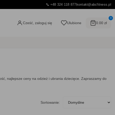
+48 324 118 877
kontakt@abcfitness.pl
0
Cześć, zaloguj się
Ulubione
0.00 zł
ść, najlepsze ceny na odzież i ubrania dziecięce. Zapraszamy do
Sortowanie: