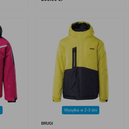
i
Wysyłka w 2-3 dni
BRUGI