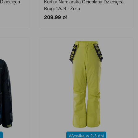
 Dziecięca
Kurtka Narciarska Ocieplana Dziecięca
Brugi 1AJ4 - Żółta
209.99 zł
i
Wysyłka w 2-3 dni