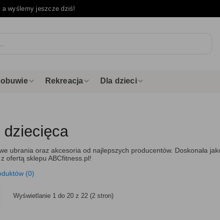
e
a wyślemy jeszcze dziś!
i obuwie
Rekreacja
Dla dzieci
 dziecięca
we ubrania oraz akcesoria od najlepszych producentów. Doskonała jako
z ofertą sklepu ABCfitness.pl!
oduktów (0)
Wyświetlanie 1 do 20 z 22 (2 stron)