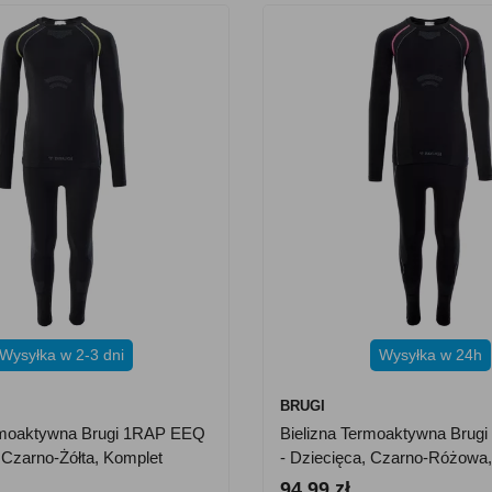
Wysyłka w 2-3 dni
Wysyłka w 24h
BRUGI
ermoaktywna Brugi 1RAP EEQ
Bielizna Termoaktywna Bru
 Czarno-Żółta, Komplet
- Dziecięca, Czarno-Różowa
94.99 zł