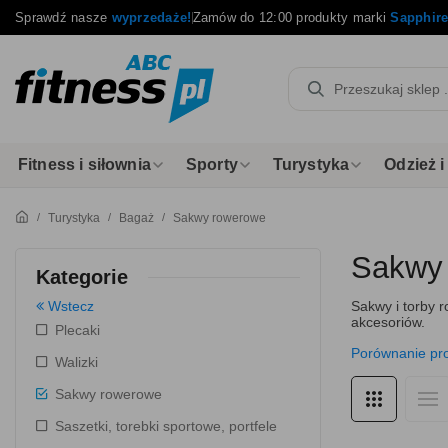
Sprawdź nasze
wyprzedaże!
Zamów do 12:00 produkty marki
Sapphir
Fitness i siłownia
Sporty
Turystyka
Odzież 
Turystyka
Bagaż
Sakwy rowerowe
Sakwy
Kategorie
Wstecz
Sakwy i torby 
akcesoriów.
Plecaki
Porównanie pr
Walizki
Sakwy rowerowe
Saszetki, torebki sportowe, portfele