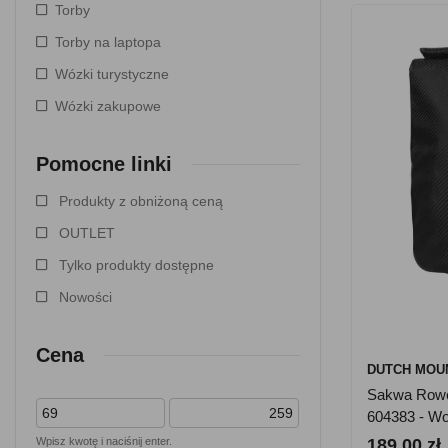
Torby
Torby na laptopa
Wózki turystyczne
Wózki zakupowe
Pomocne linki
Produkty z obniżoną ceną
OUTLET
Tylko produkty dostępne
Nowości
Cena
DUTCH MOU
Sakwa Rowe
604383 - W
Wpisz kwotę i naciśnij enter.
189.00 zł