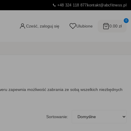
+48 324 118 877
kontakt@abcfitness.pl
0
Cześć, zaloguj się
Ulubione
0.00 zł
eru zapewnia możliwość zabrania ze sobą wszelkich niezbędnych
Sortowanie: