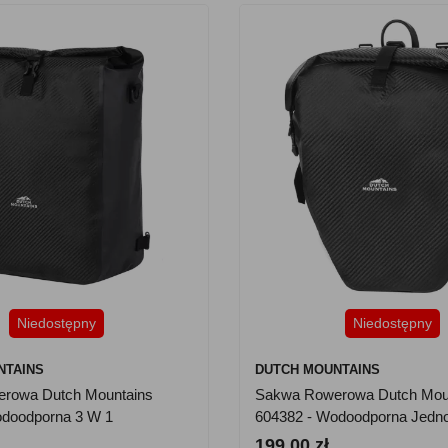
Niedostępny
Niedostępny
NTAINS
DUTCH MOUNTAINS
rowa Dutch Mountains
Sakwa Rowerowa Dutch Mou
odoodporna 3 W 1
604382 - Wodoodporna Jedno
L
199.00 zł