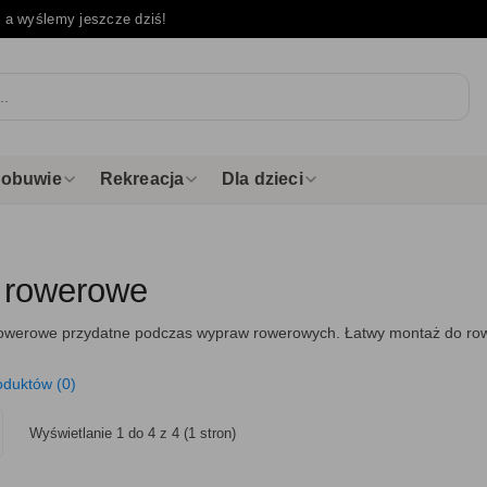
e
a wyślemy jeszcze dziś!
i obuwie
Rekreacja
Dla dzieci
 rowerowe
rowerowe przydatne podczas wypraw rowerowych. Łatwy montaż do row
oduktów (0)
Wyświetlanie 1 do 4 z 4 (1 stron)