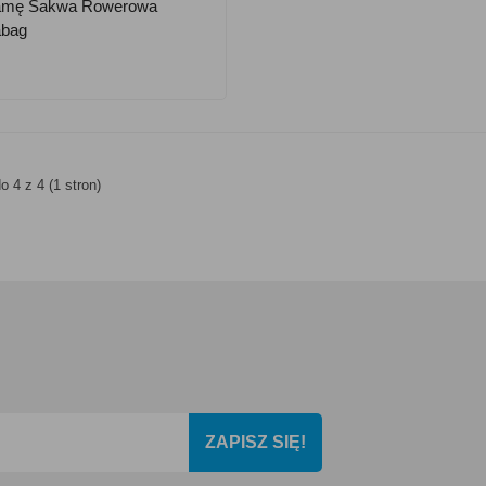
amę Sakwa Rowerowa
abag
o 4 z 4 (1 stron)
ZAPISZ SIĘ!