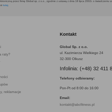
ktroniczną przez firmę Global sp. z o.o., zgodnie z ustawą z dnia 18 lipca 2002r. o świadczeniu 
est
tutaj
.
Kontakt
i
Global Sp. z o.o.
ul. Kazimierza Wielkiego 24
 raty?
32-300 Olkusz
y
Infolinia: (+48) 32 411 
ności
Telefony odbieramy:
kupów
Pon-Pt od 8:00 do 16:00
y, reklamacje
Email:
kontakt@abcfitness.pl