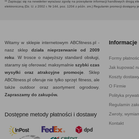
** Zapisując się na newsletter wyrażasz zgodę na przesyłanie informacji handlowych drogą ele
elektroniczną (Dz. U. z 2002 r. Nr 144, poz. 1204 z późn. zm.) Regulamin promocji dostępny j
Informacje
Witamy w sklepie internetowym ABCfitness.pl -
nasz sklep
działa nieprzerwanie od 2009
roku
. W trosce o najwyższy standard obsługi,
Formy płatnośc
staramy się oferować maksymalnie
szybki czas
Jak kupować na
wysyłki oraz atrakcyjne promocje
. Sklep
Koszty dostaw
ABCfitness.pl oferuje nie tylko sprzęt fitness, ale
O Firmie
także outdoor oraz asortyment ogrodowy.
Zapraszamy do zakupów.
Polityka prywat
Regulamin za
Dostępne metody płatności i dostawy
Zwroty, wymian
Kontakt