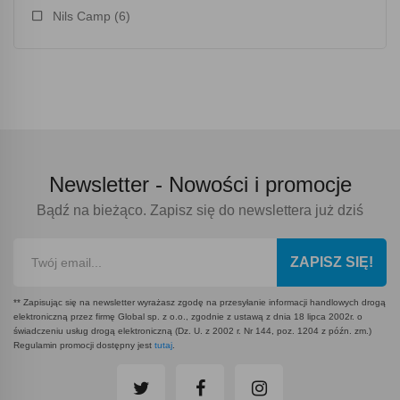
Nils Camp
(6)
Newsletter -
Nowości i promocje
Bądź na bieżąco. Zapisz się do newslettera już dziś
ZAPISZ SIĘ!
** Zapisując się na newsletter wyrażasz zgodę na przesyłanie informacji handlowych drogą
elektroniczną przez firmę Global sp. z o.o., zgodnie z ustawą z dnia 18 lipca 2002r. o
świadczeniu usług drogą elektroniczną (Dz. U. z 2002 r. Nr 144, poz. 1204 z późn. zm.)
Regulamin promocji dostępny jest
tutaj
.