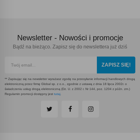
Newsletter -
Nowości i promocje
Bądź na bieżąco. Zapisz się do newslettera już dziś
ZAPISZ SIĘ!
** Zapisując się na newsletter wyrażasz zgodę na przesyłanie informacji handlowych drogą
elektroniczną przez firmę Global sp. z o.o., zgodnie z ustawą z dnia 18 lipca 2002r. o
świadczeniu usług drogą elektroniczną (Dz. U. z 2002 r. Nr 144, poz. 1204 z późn. zm.)
Regulamin promocji dostępny jest
tutaj
.