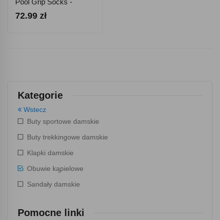
Pool Grip Socks -
Czarne
72.99 zł
Kategorie
Wstecz
Buty sportowe damskie
Buty trekkingowe damskie
Klapki damskie
Obuwie kąpielowe
Sandały damskie
Pomocne linki