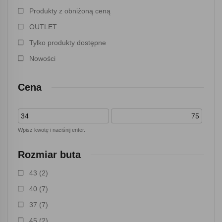
Produkty z obniżoną ceną
OUTLET
Tylko produkty dostępne
Nowości
Cena
Wpisz kwotę i naciśnij enter.
Rozmiar buta
43
(2)
40
(7)
37
(7)
45
(2)