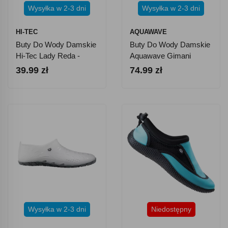
Wysyłka w 2-3 dni
Wysyłka w 2-3 dni
HI-TEC
AQUAWAVE
Buty Do Wody Damskie
Buty Do Wody Damskie
Hi-Tec Lady Reda -
Aquawave Gimani
Różowe
WMNS - Błękitno-
39.99 zł
74.99 zł
Czarne
Wysyłka w 2-3 dni
Niedostępny