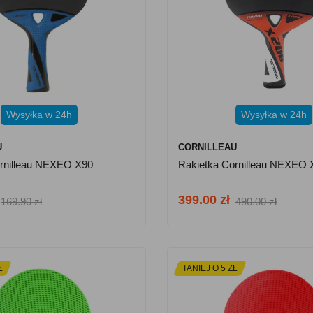
Wysyłka w 24h
Wysyłka w 24h
U
CORNILLEAU
ornilleau NEXEO X90
Rakietka Cornilleau NEXEO 
399.00 zł
169.90 zł
490.00 zł
Ł
TANIEJ O 5 ZŁ