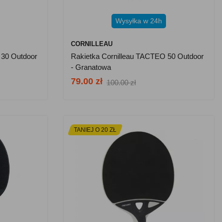
Wysyłka w 24h
CORNILLEAU
 30 Outdoor
Rakietka Cornilleau TACTEO 50 Outdoor
- Granatowa
79.00 zł
100.00 zł
TANIEJ O 20 ZŁ