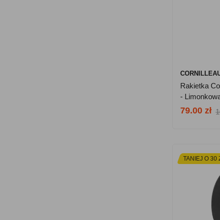
CORNILLEA
Rakietka Co
- Limonkow
79.00 zł
1
TANIEJ O 30 