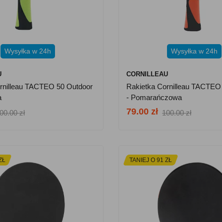
Wysyłka w 24h
Wysyłka w 24h
U
CORNILLEAU
rnilleau TACTEO 50 Outdoor
Rakietka Cornilleau TACTEO
a
- Pomarańczowa
79.00 zł
00.00 zł
100.00 zł
ZŁ
TANIEJ O 91 ZŁ