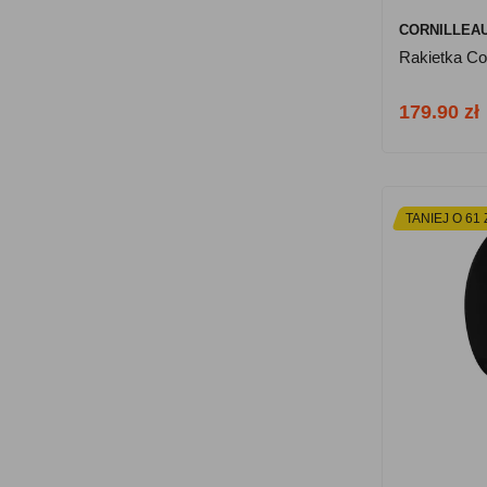
CORNILLEA
Rakietka Co
179.90 zł
TANIEJ O 61 