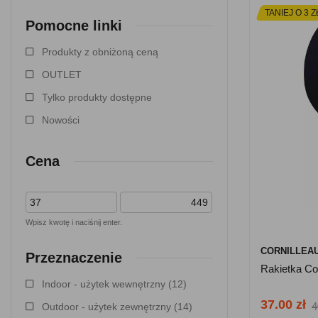
TANIEJ O 3 Z
Pomocne linki
Produkty z obniżoną ceną
OUTLET
Tylko produkty dostępne
Nowości
Cena
Wpisz kwotę i naciśnij enter.
CORNILLEA
Przeznaczenie
Rakietka Co
Indoor - użytek wewnętrzny
(12)
37.00 zł
4
Outdoor - użytek zewnętrzny
(14)