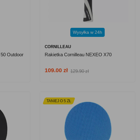
Wysyłka w 24h
CORNILLEAU
 50 Outdoor
Rakietka Cornilleau NEXEO X70
109.00 zł
129.90 zł
TANIEJ O 5 ZŁ