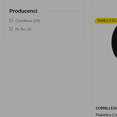
Producenci
Cornilleau
(28)
TANIEJ O 28 
Hi-Tec
(2)
CORNILLEA
Rakietka Co