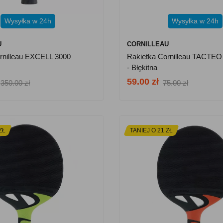
Wysyłka w 24h
Wysyłka w 24h
U
CORNILLEAU
rnilleau EXCELL 3000
Rakietka Cornilleau TACTEO
- Błękitna
59.00 zł
350.00 zł
75.00 zł
ZŁ
TANIEJ O 21 ZŁ