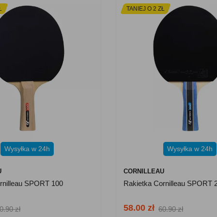
Ł
TANIEJ O 2 ZŁ
Wysyłka w 24h
Wysyłka w 24h
U
CORNILLEAU
rnilleau SPORT 100
Rakietka Cornilleau SPORT 
58.00 zł
0.90 zł
60.90 zł