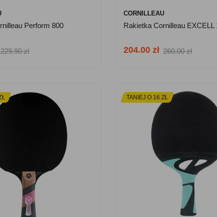
U
CORNILLEAU
rnilleau Perform 800
Rakietka Cornilleau EXCELL
204.00 zł
229.90 zł
260.00 zł
ZŁ
TANIEJ O 16 ZŁ