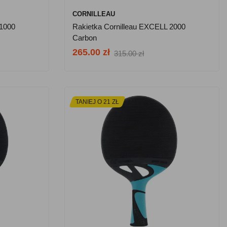
CORNILLEAU
 1000
Rakietka Cornilleau EXCELL 2000
Carbon
265.00 zł
315.00 zł
TANIEJ O 21 ZŁ