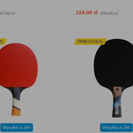
124.00 zł
17.90 zł
155.00 zł
ZŁ
TANIEJ O 56 ZŁ
Wysyłka w 24h
Wysyłka w 24h