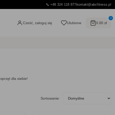
+48 324 118 877
kontakt@abcfitness.pl
0
Cześć, zaloguj się
Ulubione
0.00 zł
przęt dla siebie!
Sortowanie: