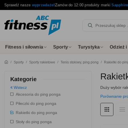
Sprawdź nasze
wyprzedaże!
Zamów do 12:00 produkty marki
Sapphir
Fitness i siłownia
Sporty
Turystyka
Odzież 
Sporty
Sporty rakietowe
Tenis stołowy, ping pong
Rakietki do pi
Rakiet
Kategorie
Wstecz
Duży wybór rak
Akcesoria do ping ponga
Porównanie pr
Piłeczki do ping ponga
Rakietki do ping ponga
Stoły do ping ponga