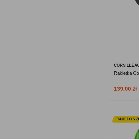
CORNILLEA
Rakietka C
139.00 zł
TANIEJ O 5 Z