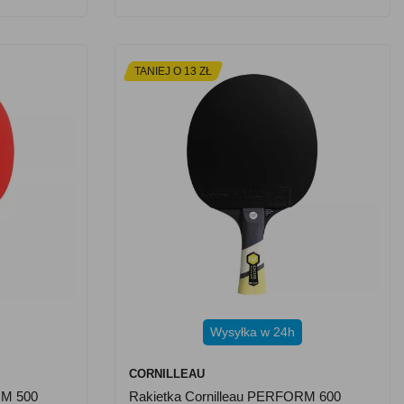
TANIEJ O 13 ZŁ
Wysyłka w 24h
CORNILLEAU
RM 500
Rakietka Cornilleau PERFORM 600