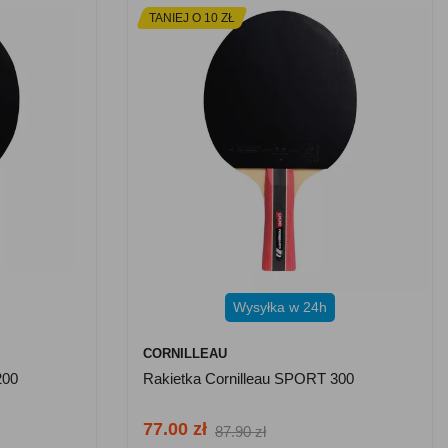
TANIEJ O 10 ZŁ
Wysyłka w 24h
CORNILLEAU
200
Rakietka Cornilleau SPORT 300
77.00 zł
87.90 zł