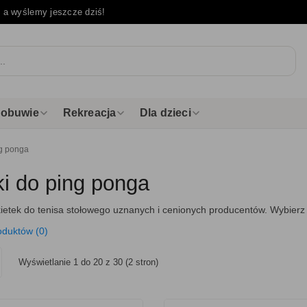
e
a wyślemy jeszcze dziś!
i obuwie
Rekreacja
Dla dzieci
ng ponga
ki do ping ponga
ietek do tenisa stołowego uznanych i cenionych producentów. Wybierz s
oduktów (0)
Wyświetlanie 1 do 20 z 30 (2 stron)