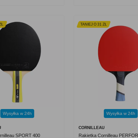
ZŁ
TANIEJ O 31 ZŁ
Wysyłka w 24h
Wysyłka w 24h
U
CORNILLEAU
rnilleau SPORT 400
Rakietka Cornilleau PERFO