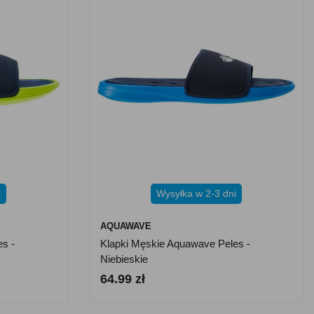
i
Wysyłka w 2-3 dni
AQUAWAVE
s -
Klapki Męskie Aquawave Peles -
Niebieskie
64.99 zł