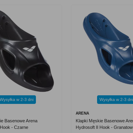
Wysyłka w 2-3 dni
Wysyłka w 2-3 dn
ARENA
kie Basenowe Arena
Klapki Męskie Basenowe Are
I Hook - Czarne
Hydrosoft II Hook - Granato