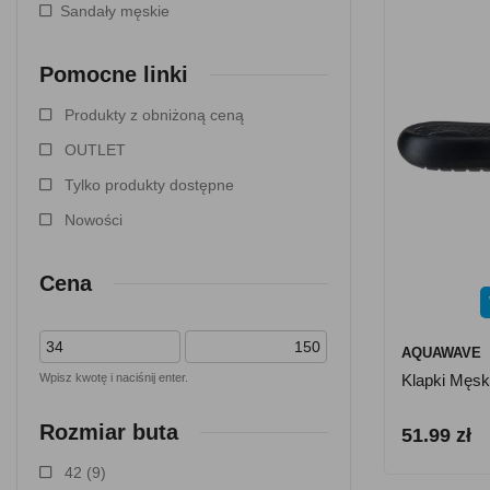
Sandały męskie
Pomocne linki
Produkty z obniżoną ceną
OUTLET
Tylko produkty dostępne
Nowości
Cena
AQUAWAVE
Wpisz kwotę i naciśnij enter.
Klapki Męsk
Rozmiar buta
51.99 zł
42
(9)