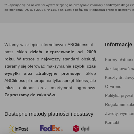
** Zapisując się na newsletter wyrażasz zgodę na przesyłanie informacji handlowych drogą ele
elektroniczną (Dz. U. z 2002 r. Nr 144, poz. 1204 z późn. zm.) Regulamin promocji dostępny j
Informacje
Witamy w sklepie internetowym ABCfitness.pl -
nasz sklep
działa nieprzerwanie od 2009
roku
. W trosce o najwyższy standard obsługi,
Formy płatnośc
staramy się oferować maksymalnie
szybki czas
Jak kupować na
wysyłki oraz atrakcyjne promocje
. Sklep
Koszty dostaw
ABCfitness.pl oferuje nie tylko sprzęt fitness, ale
O Firmie
także outdoor oraz asortyment ogrodowy.
Zapraszamy do zakupów.
Polityka prywat
Regulamin za
Dostępne metody płatności i dostawy
Zwroty, wymian
Kontakt