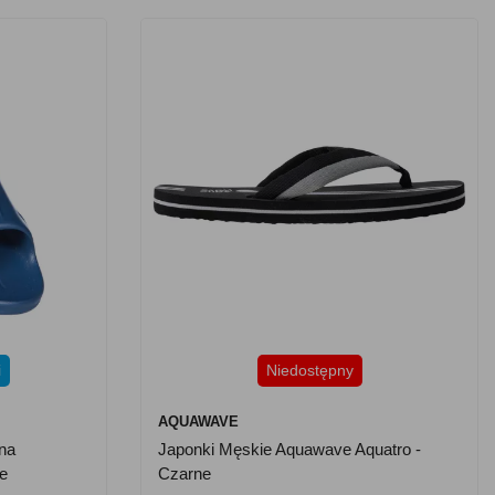
i
Niedostępny
AQUAWAVE
na
Japonki Męskie Aquawave Aquatro -
we
Czarne