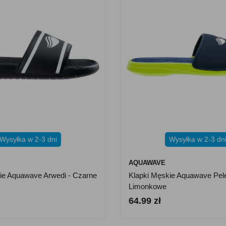
Wysyłka w 2-3 dni
Wysyłka w 2-3 dn
AQUAWAVE
ie Aquawave Arwedi - Czarne
Klapki Męskie Aquawave Pele
Limonkowe
64.99 zł