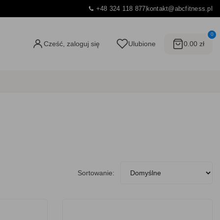
+48 324 118 877
kontakt@abcfitness.pl
0
Cześć, zaloguj się
Ulubione
0.00 zł
Sortowanie: