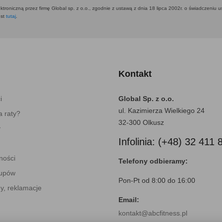
ktroniczną przez firmę Global sp. z o.o., zgodnie z ustawą z dnia 18 lipca 2002r. o świadczeniu 
est
tutaj
.
Kontakt
i
Global Sp. z o.o.
ul. Kazimierza Wielkiego 24
 raty?
32-300 Olkusz
y
Infolinia: (+48) 32 411 
ności
Telefony odbieramy:
kupów
Pon-Pt od 8:00 do 16:00
y, reklamacje
Email:
kontakt@abcfitness.pl