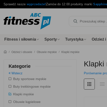
Sprawdź nasze
wyprzedaże!
Zamów do 12:00 produkty marki
Sapphir
Fitness i siłownia
Sporty
Turystyka
Odzież 
Odzież i obuwie
Obuwie męskie
Klapki męskie
Klapki
Kategorie
Wstecz
Porównanie pr
Buty sportowe męskie
Buty trekkingowe męskie
Klapki męskie
Obuwie kąpielowe