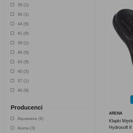
39
(1)
36
(1)
44
(9)
41
(9)
38
(1)
46
(9)
43
(9)
40
(3)
37
(1)
45
(9)
Producenci
ARENA
Aquawave
(6)
Klapki Męs
Hydrosoft I
Arena
(3)