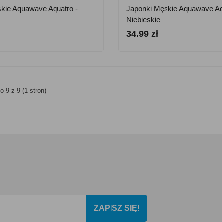
kie Aquawave Aquatro -
Japonki Męskie Aquawave Aq
Niebieskie
34.99 zł
o 9 z 9 (1 stron)
ZAPISZ SIĘ!