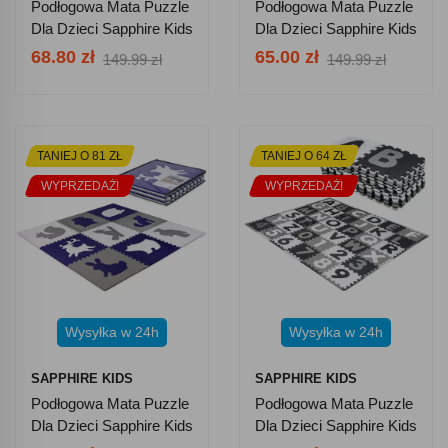
Podłogowa Mata Puzzle
Podłogowa Mata Puzzle
Dla Dzieci Sapphire Kids
Dla Dzieci Sapphire Kids
SK-42 - Ina
SK-43 - Kosmos
68.80 zł
65.00 zł
149.99 zł
149.99 zł
TANIEJ O 81 ZŁ
TANIEJ O 64 ZŁ
WYPRZEDAŻ!
WYPRZEDAŻ!
Wysyłka w 24h
Wysyłka w 24h
SAPPHIRE KIDS
SAPPHIRE KIDS
Podłogowa Mata Puzzle
Podłogowa Mata Puzzle
Dla Dzieci Sapphire Kids
Dla Dzieci Sapphire Kids
SK-56 - Zwierzątka
SK-20 - Cyferki I Literki