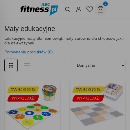
0
Maty edukacyjne
Edukacyjne maty dla niemowląt, maty zarówno dla chłopców jak i
dla dziewczynek
Porównanie produktów (0)
TANIEJ O 69 ZŁ
TANIEJ O 75 ZŁ
WYPRZEDAŻ!
WYPRZEDAŻ!