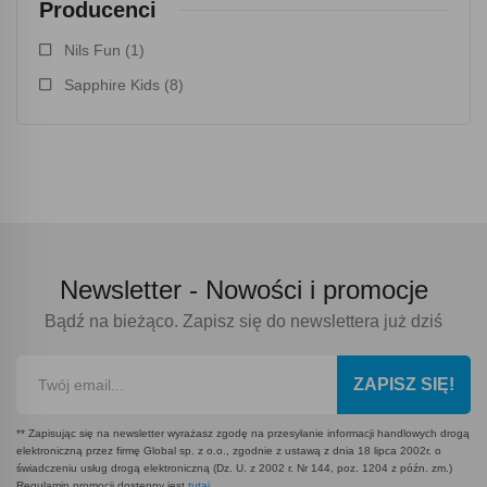
Producenci
Nils Fun
(1)
Sapphire Kids
(8)
Newsletter -
Nowości i promocje
Bądź na bieżąco. Zapisz się do newslettera już dziś
ZAPISZ SIĘ!
** Zapisując się na newsletter wyrażasz zgodę na przesyłanie informacji handlowych drogą
elektroniczną przez firmę Global sp. z o.o., zgodnie z ustawą z dnia 18 lipca 2002r. o
świadczeniu usług drogą elektroniczną (Dz. U. z 2002 r. Nr 144, poz. 1204 z późn. zm.)
Regulamin promocji dostępny jest
tutaj
.