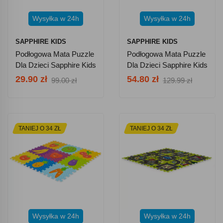
Wysyłka w 24h
Wysyłka w 24h
SAPPHIRE KIDS
SAPPHIRE KIDS
Podłogowa Mata Puzzle
Podłogowa Mata Puzzle
Dla Dzieci Sapphire Kids
Dla Dzieci Sapphire Kids
SK-29 - Cyferki
SK-58 - Kremowa
29.90 zł
54.80 zł
99.00 zł
129.99 zł
TANIEJ O 34 ZŁ
TANIEJ O 34 ZŁ
Wysyłka w 24h
Wysyłka w 24h