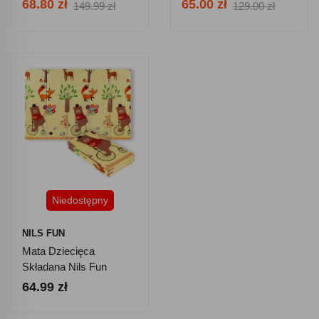
68.80 zł
65.00 zł
149.99 zł
129.00 zł
Leśne
Niedostępny
NILS FUN
Mata Dziecięca
Składana Nils Fun
MD05 Forest
64.99 zł
190x150cm