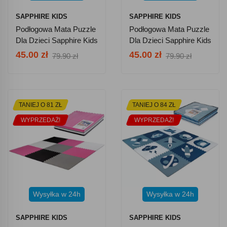
SAPPHIRE KIDS
SAPPHIRE KIDS
Podłogowa Mata Puzzle
Podłogowa Mata Puzzle
Dla Dzieci Sapphire Kids
Dla Dzieci Sapphire Kids
SK-86 - Fruit
SK-93 - WAY
45.00 zł
45.00 zł
79.90 zł
79.90 zł
TANIEJ O 81 ZŁ
TANIEJ O 84 ZŁ
WYPRZEDAŻ!
WYPRZEDAŻ!
Wysyłka w 24h
Wysyłka w 24h
SAPPHIRE KIDS
SAPPHIRE KIDS