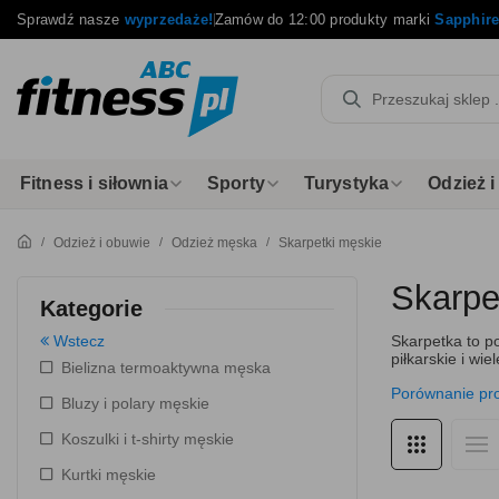
Sprawdź nasze
wyprzedaże!
Zamów do 12:00 produkty marki
Sapphir
Fitness i siłownia
Sporty
Turystyka
Odzież 
Odzież i obuwie
Odzież męska
Skarpetki męskie
Skarpe
Kategorie
Wstecz
Skarpetka to p
piłkarskie i wi
Bielizna termoaktywna męska
Porównanie pr
Bluzy i polary męskie
Koszulki i t-shirty męskie
Kurtki męskie