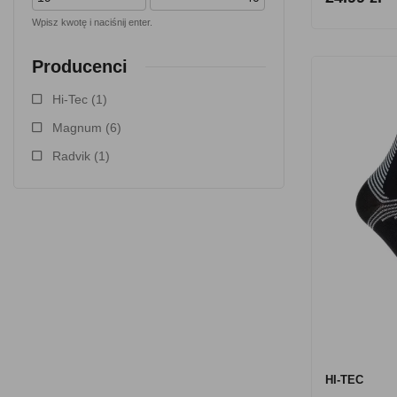
Wpisz kwotę i naciśnij enter.
Producenci
Hi-Tec
(1)
Magnum
(6)
Radvik
(1)
HI-TEC