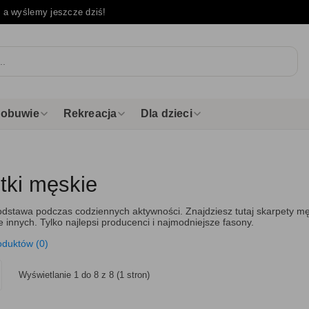
e
a wyślemy jeszcze dziś!
i obuwie
Rekreacja
Dla dzieci
tki męskie
odstawa podczas codziennych aktywności. Znajdziesz tutaj skarpety mę
ele innych. Tylko najlepsi producenci i najmodniejsze fasony.
oduktów (0)
Wyświetlanie 1 do 8 z 8 (1 stron)