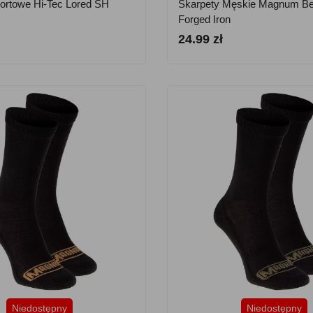
ortowe Hi-Tec Lored SH
Skarpety Męskie Magnum Ber
Forged Iron
24.99 zł
Niedostępny
Niedostępny