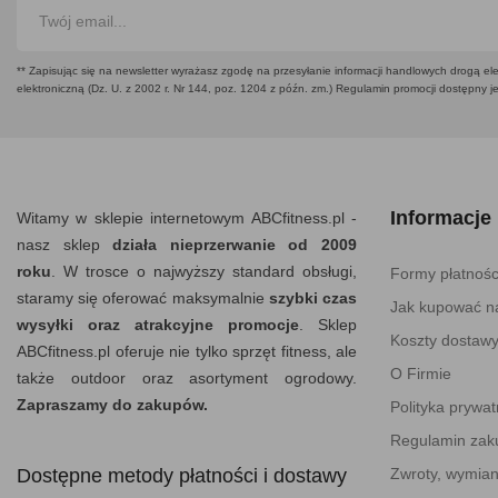
** Zapisując się na newsletter wyrażasz zgodę na przesyłanie informacji handlowych drogą ele
elektroniczną (Dz. U. z 2002 r. Nr 144, poz. 1204 z późn. zm.) Regulamin promocji dostępny j
Informacje
Witamy w sklepie internetowym ABCfitness.pl -
nasz sklep
działa nieprzerwanie od 2009
roku
. W trosce o najwyższy standard obsługi,
Formy płatnośc
staramy się oferować maksymalnie
szybki czas
Jak kupować na
wysyłki oraz atrakcyjne promocje
. Sklep
Koszty dostaw
ABCfitness.pl oferuje nie tylko sprzęt fitness, ale
O Firmie
także outdoor oraz asortyment ogrodowy.
Zapraszamy do zakupów.
Polityka prywat
Regulamin za
Dostępne metody płatności i dostawy
Zwroty, wymian