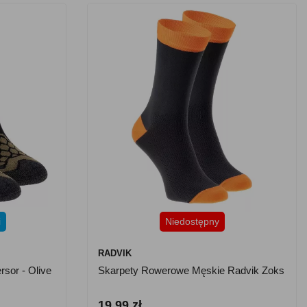
i
Niedostępny
RADVIK
sor - Olive
Skarpety Rowerowe Męskie Radvik Zoks
19.99 zł