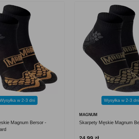
Wysyłka w 2-3 dni
Wysyłka w 2-3 dn
MAGNUM
ęskie Magnum Bersor -
Skarpety Męskie Magnum Ber
ard
24.99 zł