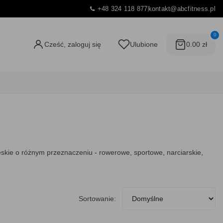
+48 324 118 877
kontakt@abcfitness.pl
0
Cześć, zaloguj się
Ulubione
0.00 zł
skie o różnym przeznaczeniu - rowerowe, sportowe, narciarskie,
Sortowanie: