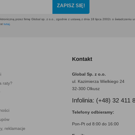
ZAPISZ SIĘ!
ktroniczną przez firmę Global sp. z o.o., zgodnie z ustawą z dnia 18 lipca 2002r. o świadczeniu 
est
tutaj
.
Kontakt
i
Global Sp. z o.o.
ul. Kazimierza Wielkiego 24
 raty?
32-300 Olkusz
y
Infolinia: (+48) 32 411 
ności
Telefony odbieramy:
kupów
Pon-Pt od 8:00 do 16:00
y, reklamacje