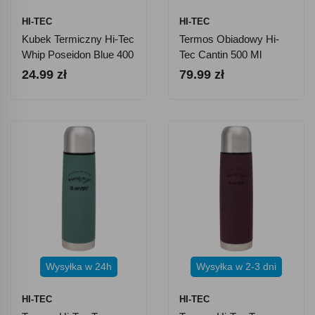
HI-TEC
HI-TEC
Kubek Termiczny Hi-Tec
Termos Obiadowy Hi-
Whip Poseidon Blue 400
Tec Cantin 500 Ml
Ml
24.99 zł
79.99 zł
Wysyłka w 24h
Wysyłka w 2-3 dni
HI-TEC
HI-TEC