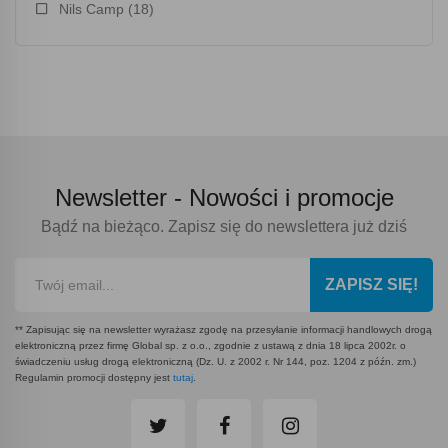
Nils Camp
(18)
Newsletter -
Nowości i promocje
Bądź na bieżąco. Zapisz się do newslettera już dziś
ZAPISZ SIĘ!
** Zapisując się na newsletter wyrażasz zgodę na przesyłanie informacji handlowych drogą
elektroniczną przez firmę Global sp. z o.o., zgodnie z ustawą z dnia 18 lipca 2002r. o
świadczeniu usług drogą elektroniczną (Dz. U. z 2002 r. Nr 144, poz. 1204 z późn. zm.)
Regulamin promocji dostępny jest
tutaj
.