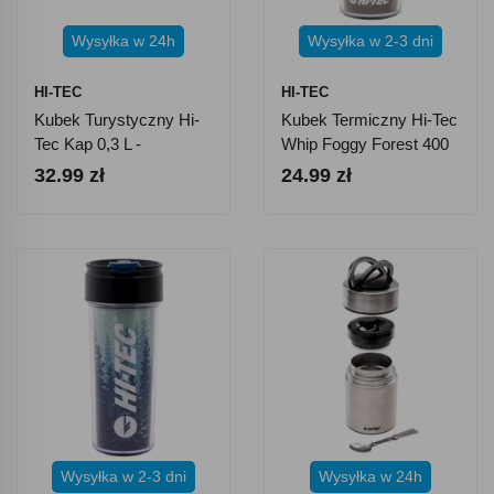
Wysyłka w 24h
Wysyłka w 2-3 dni
HI-TEC
HI-TEC
Kubek Turystyczny Hi-
Kubek Termiczny Hi-Tec
Tec Kap 0,3 L -
Whip Foggy Forest 400
Czerwony
Ml
32.99 zł
24.99 zł
Wysyłka w 2-3 dni
Wysyłka w 24h