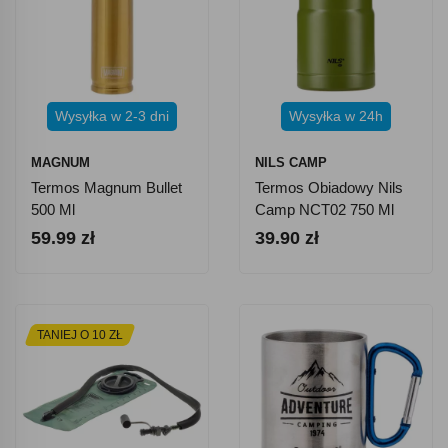
Wysyłka w 2-3 dni
Wysyłka w 24h
MAGNUM
NILS CAMP
Termos Magnum Bullet
Termos Obiadowy Nils
500 Ml
Camp NCT02 750 Ml
59.99 zł
39.90 zł
TANIEJ O 10 ZŁ