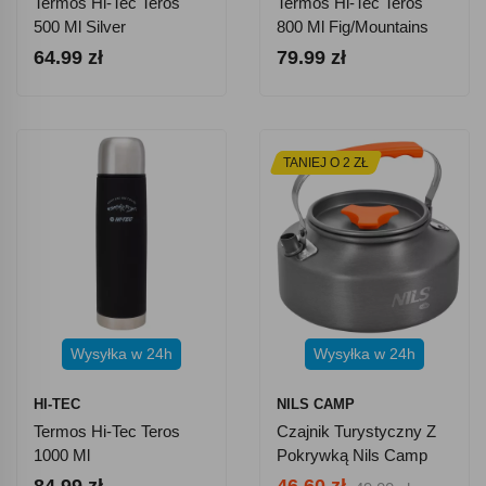
Termos Hi-Tec Teros
Termos Hi-Tec Teros
500 Ml Silver
800 Ml Fig/Mountains
Pine/Mountains Print
Print
64.99 zł
79.99 zł
TANIEJ O 2 ZŁ
Wysyłka w 24h
Wysyłka w 24h
HI-TEC
NILS CAMP
Termos Hi-Tec Teros
Czajnik Turystyczny Z
1000 Ml
Pokrywką Nils Camp
Black/Mountains Print
NC17118 1,1L