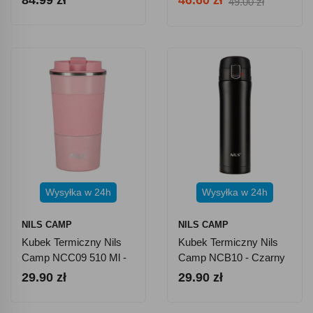
84.99 zł
46.60 zł
49.00 zł
Wysyłka w 24h
Wysyłka w 24h
NILS CAMP
NILS CAMP
Kubek Termiczny Nils
Kubek Termiczny Nils
Camp NCC09 510 Ml -
Camp NCB10 - Czarny
Różowy
29.90 zł
29.90 zł