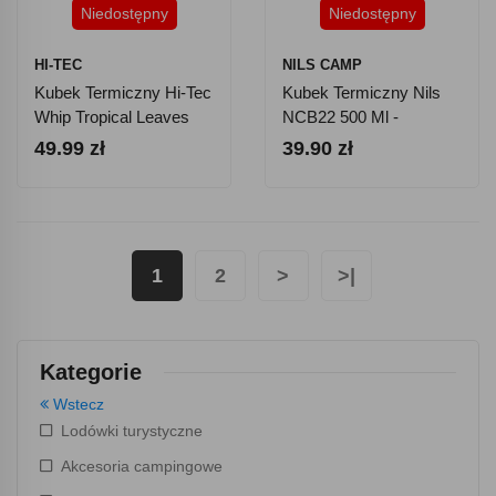
Niedostępny
Niedostępny
HI-TEC
NILS CAMP
Kubek Termiczny Hi-Tec
Kubek Termiczny Nils
Whip Tropical Leaves
NCB22 500 Ml -
Forest 400 Ml
Niebieski
49.99 zł
39.90 zł
1
2
>
>|
Kategorie
Wstecz
Lodówki turystyczne
Akcesoria campingowe