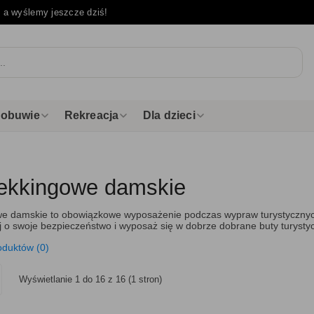
e
a wyślemy jeszcze dziś!
i obuwie
Rekreacja
Dla dzieci
rekkingowe damskie
we damskie to obowiązkowe wyposażenie podczas wypraw turystycznych. Po
j o swoje bezpieczeństwo i wyposaż się w dobrze dobrane buty turystyc
oduktów (0)
Wyświetlanie 1 do 16 z 16 (1 stron)