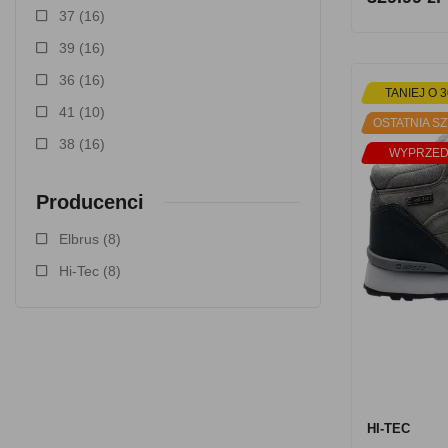
37
(16)
39
(16)
36
(16)
TANIEJ O 3
41
(10)
OSTATNIA SZ
38
(16)
WYPRZED
Producenci
Elbrus
(8)
Hi-Tec
(8)
HI-TEC