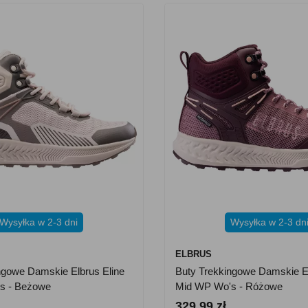
Wysyłka w 2-3 dni
Wysyłka w 2-3 dn
ELBRUS
ngowe Damskie Elbrus Eline
Buty Trekkingowe Damskie E
s - Beżowe
Mid WP Wo's - Różowe
329.99 zł