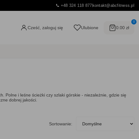
+48 324 118 877
kontakt@abcfitness.pl
0
Cześć, zaloguj się
Ulubione
0.00 zł
lne i leśne ścieżki czy szlaki górskie - niezależnie, gdzie się
zne dobrej jakości.
Sortowanie: