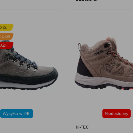
0 ZŁ
TUKA!
AŻ!
Wysyłka w 24h
Niedostępny
HI-TEC