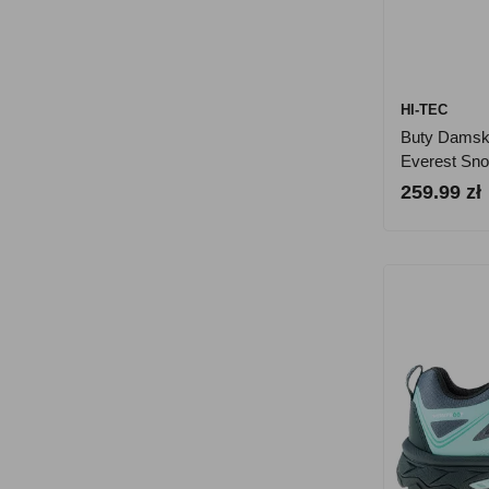
HI-TEC
Buty Damsk
Everest Sno
Czarne
259.99 zł