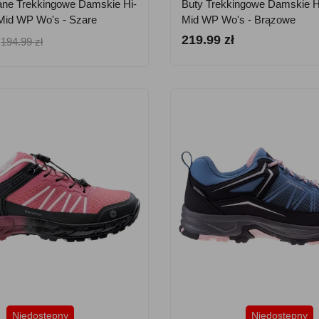
ane Trekkingowe Damskie Hi-
Buty Trekkingowe Damskie H
Mid WP Wo's - Szare
Mid WP Wo's - Brązowe
219.99 zł
194.99 zł
Niedostępny
Niedostępny