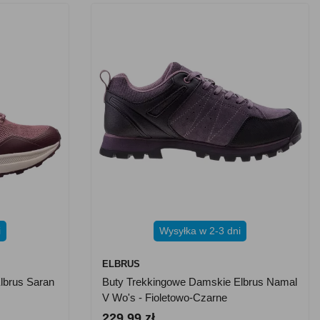
i
Wysyłka w 2-3 dni
ELBRUS
lbrus Saran
Buty Trekkingowe Damskie Elbrus Namal
V Wo's - Fioletowo-Czarne
229.99 zł