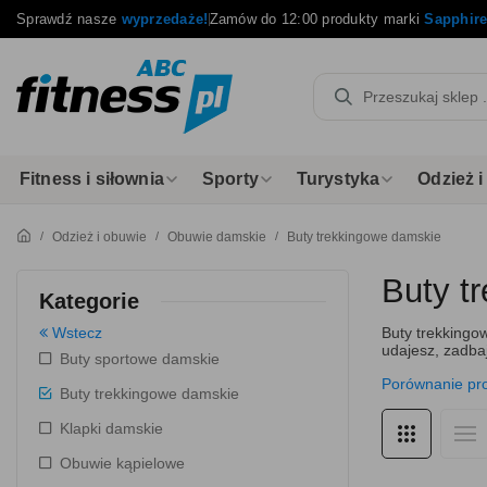
Sprawdź nasze
wyprzedaże!
Zamów do 12:00 produkty marki
Sapphir
Fitness i siłownia
Sporty
Turystyka
Odzież 
Odzież i obuwie
Obuwie damskie
Buty trekkingowe damskie
Buty t
Kategorie
Wstecz
Buty trekkingo
udajesz, zadba
Buty sportowe damskie
Porównanie pr
Buty trekkingowe damskie
Klapki damskie
Obuwie kąpielowe