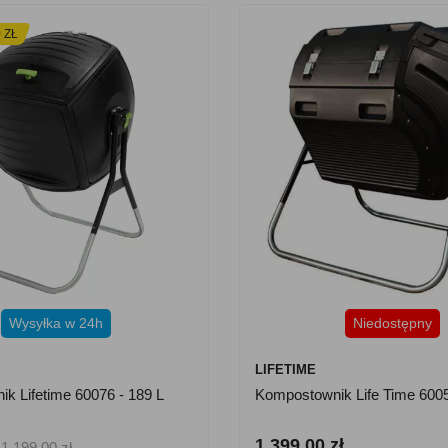
 ZŁ
Wysyłka w 24h
Niedostępny
LIFETIME
k Lifetime 60076 - 189 L
Kompostownik Life Time 6005
1 399.00 zł
1 199.00 zł