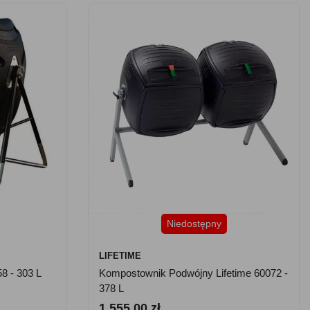
Niedostępny
LIFETIME
8 - 303 L
Kompostownik Podwójny Lifetime 60072 -
378 L
1 555.00 zł