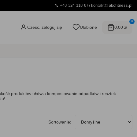
+48 324 118 877
kontakt@abcfitness.pl
0
Cześć, zaloguj się
Ulubione
0.00 zł
kość produktów ułatwia kompostowanie odpadków i resztek
du!
Sortowanie: