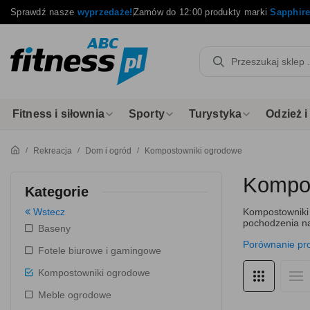
Sprawdź nasze
wyprzedaże!
Zamów do 12:00 produkty marki
Sapphir
Fitness i siłownia
Sporty
Turystyka
Odzież 
Rekreacja
Dom i ogród
Kompostowniki ogrodowe
Kompos
Kategorie
Wstecz
Kompostowniki
pochodzenia n
Baseny
Porównanie pr
Fotele biurowe i gamingowe
Kompostowniki ogrodowe
Meble ogrodowe