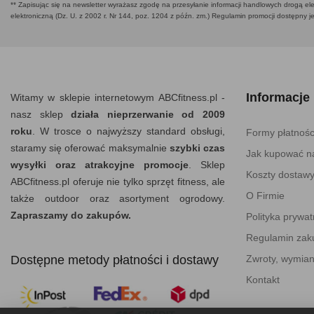
** Zapisując się na newsletter wyrażasz zgodę na przesyłanie informacji handlowych drogą ele
elektroniczną (Dz. U. z 2002 r. Nr 144, poz. 1204 z późn. zm.) Regulamin promocji dostępny j
Informacje
Witamy w sklepie internetowym ABCfitness.pl -
nasz sklep
działa nieprzerwanie od 2009
roku
. W trosce o najwyższy standard obsługi,
Formy płatnośc
staramy się oferować maksymalnie
szybki czas
Jak kupować na
wysyłki oraz atrakcyjne promocje
. Sklep
Koszty dostaw
ABCfitness.pl oferuje nie tylko sprzęt fitness, ale
O Firmie
także outdoor oraz asortyment ogrodowy.
Zapraszamy do zakupów.
Polityka prywat
Regulamin za
Dostępne metody płatności i dostawy
Zwroty, wymian
Kontakt