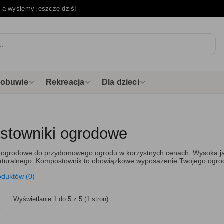
e
a wyślemy jeszcze dziś!
i obuwie
Rekreacja
Dla dzieci
towniki ogrodowe
 ogrodowe do przydomowego ogrodu w korzystnych cenach. Wysoka ja
aturalnego. Kompostownik to obowiązkowe wyposażenie Twojego ogro
oduktów (0)
Wyświetlanie 1 do 5 z 5 (1 stron)