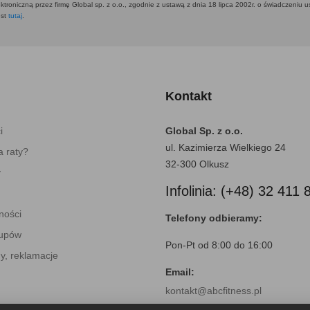
ktroniczną przez firmę Global sp. z o.o., zgodnie z ustawą z dnia 18 lipca 2002r. o świadczeniu 
est
tutaj
.
Kontakt
i
Global Sp. z o.o.
ul. Kazimierza Wielkiego 24
 raty?
32-300 Olkusz
y
Infolinia: (+48) 32 411 
ności
Telefony odbieramy:
kupów
Pon-Pt od 8:00 do 16:00
y, reklamacje
Email:
kontakt@abcfitness.pl