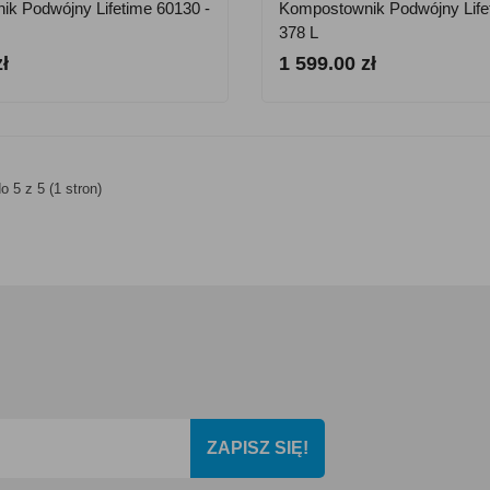
k Podwójny Lifetime 60130 -
Kompostownik Podwójny Life
378 L
ł
1 599.00 zł
o 5 z 5 (1 stron)
ZAPISZ SIĘ!