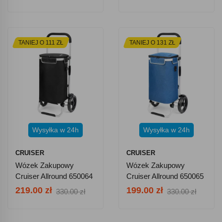
TANIEJ O 111 ZŁ
TANIEJ O 131 ZŁ
Wysyłka w 24h
Wysyłka w 24h
CRUISER
CRUISER
Wózek Zakupowy
Wózek Zakupowy
Cruiser Allround 650064
Cruiser Allround 650065
- Czarny
- Niebieski
219.00 zł
199.00 zł
330.00 zł
330.00 zł