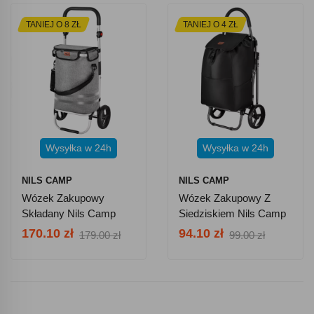
TANIEJ O 8 ZŁ
TANIEJ O 4 ZŁ
Wysyłka w 24h
Wysyłka w 24h
NILS CAMP
NILS CAMP
Wózek Zakupowy
Wózek Zakupowy Z
Składany Nils Camp
Siedziskiem Nils Camp
NC4305 50l Premium -
NC4303 40 L - Czarny
170.10 zł
94.10 zł
179.00 zł
99.00 zł
Szary