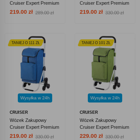
Cruiser Expert Premium
Cruiser Expert Premium
604353 - Fuksja
604361 - Szary
219.00 zł
219.00 zł
289.00 zł
330.00 zł
TANIEJ O 111 ZŁ
TANIEJ O 101 ZŁ
Wysyłka w 24h
Wysyłka w 24h
CRUISER
CRUISER
Wózek Zakupowy
Wózek Zakupowy
Cruiser Expert Premium
Cruiser Expert Premium
650063 - Niebieski
650069 - Zielony
219.00 zł
229.00 zł
330.00 zł
330.00 zł