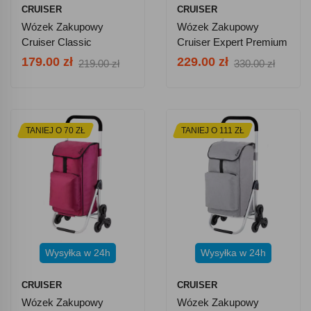
CRUISER
CRUISER
Wózek Zakupowy
Wózek Zakupowy
Cruiser Classic
Cruiser Expert Premium
Premium 650068 -
604352 - Czarny
179.00 zł
229.00 zł
219.00 zł
330.00 zł
Zielony
TANIEJ O 70 ZŁ
TANIEJ O 111 ZŁ
Wysyłka w 24h
Wysyłka w 24h
CRUISER
CRUISER
Wózek Zakupowy
Wózek Zakupowy