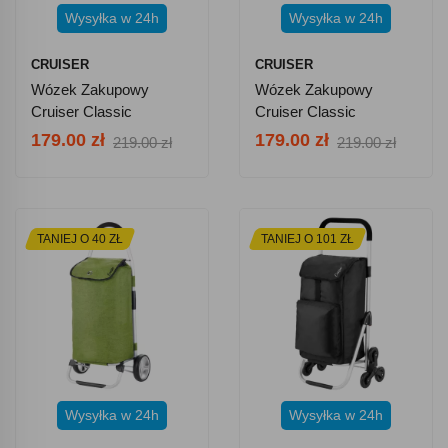
Wysyłka w 24h
Wysyłka w 24h
CRUISER
CRUISER
Wózek Zakupowy
Wózek Zakupowy
Cruiser Classic
Cruiser Classic
Premium 604360 -
Premium 650061 -
179.00 zł
179.00 zł
219.00 zł
219.00 zł
Szary
Niebieski
TANIEJ O 40 ZŁ
TANIEJ O 101 ZŁ
Wysyłka w 24h
Wysyłka w 24h