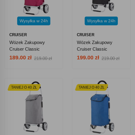
Wysyłka w 24h
Wysyłka w 24h
CRUISER
CRUISER
Wózek Zakupowy
Wózek Zakupowy
Cruiser Classic
Cruiser Classic
Premium 604319 -
Premium 604320 -
189.00 zł
199.00 zł
219.00 zł
219.00 zł
Fuksja
Czarny
TANIEJ O 40 ZŁ
TANIEJ O 40 ZŁ