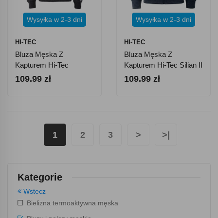
Wysyłka w 2-3 dni
Wysyłka w 2-3 dni
HI-TEC
HI-TEC
Bluza Męska Z
Bluza Męska Z
Kapturem Hi-Tec
Kapturem Hi-Tec Silian II
Sabarin - Ciemnoszara
- Ciemnoszara
109.99 zł
109.99 zł
1
2
3
>
>|
Kategorie
Wstecz
Bielizna termoaktywna męska