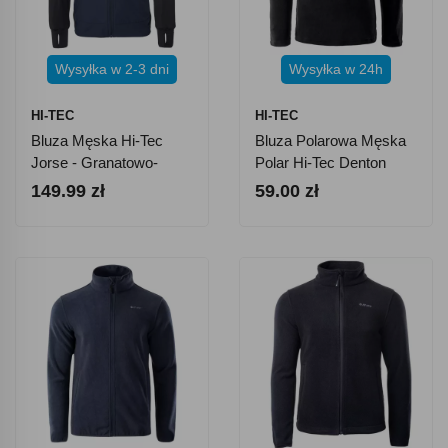
Wysyłka w 2-3 dni
Wysyłka w 24h
HI-TEC
HI-TEC
Bluza Męska Hi-Tec
Bluza Polarowa Męska
Jorse - Granatowo-
Polar Hi-Tec Denton
Czarna
149.99 zł
59.00 zł