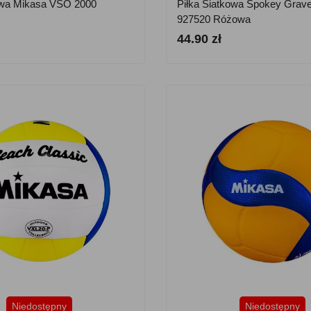
owa Mikasa VSO 2000
Piłka Siatkowa Spokey Grave
927520 Różowa
44.90 zł
Niedostępny
Niedostępny