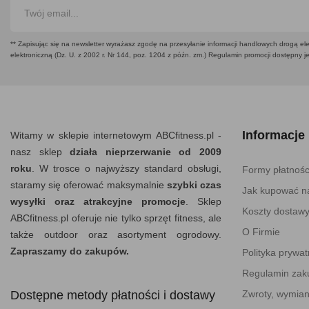
** Zapisując się na newsletter wyrażasz zgodę na przesyłanie informacji handlowych drogą ele
elektroniczną (Dz. U. z 2002 r. Nr 144, poz. 1204 z późn. zm.) Regulamin promocji dostępny j
Informacje
Witamy w sklepie internetowym ABCfitness.pl -
nasz sklep
działa nieprzerwanie od 2009
roku
. W trosce o najwyższy standard obsługi,
Formy płatnośc
staramy się oferować maksymalnie
szybki czas
Jak kupować na
wysyłki oraz atrakcyjne promocje
. Sklep
Koszty dostaw
ABCfitness.pl oferuje nie tylko sprzęt fitness, ale
O Firmie
także outdoor oraz asortyment ogrodowy.
Zapraszamy do zakupów.
Polityka prywat
Regulamin za
Dostępne metody płatności i dostawy
Zwroty, wymian