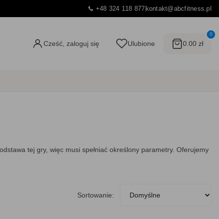
+48 324 118 877
kontakt@abcfitness.pl
0
Cześć, zaloguj się
Ulubione
0.00 zł
 podstawa tej gry, więc musi spełniać określony parametry. Oferujemy
Sortowanie: