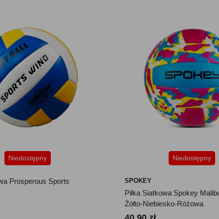
Niedostępny
Niedostępny
owa Prosperous Sports
SPOKEY
Piłka Siatkowa Spokey Malib
Żółto-Niebiesko-Różowa
40.90 zł