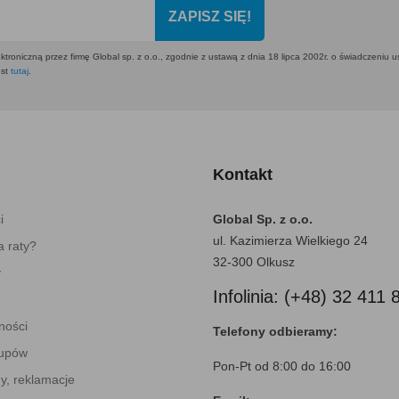
ZAPISZ SIĘ!
ktroniczną przez firmę Global sp. z o.o., zgodnie z ustawą z dnia 18 lipca 2002r. o świadczeniu 
est
tutaj
.
Kontakt
i
Global Sp. z o.o.
ul. Kazimierza Wielkiego 24
 raty?
32-300 Olkusz
y
Infolinia: (+48) 32 411 
ności
Telefony odbieramy:
kupów
Pon-Pt od 8:00 do 16:00
y, reklamacje