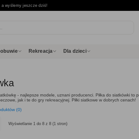
e
a wyślemy jeszcze dziś!
i obuwie
Rekreacja
Dla dzieci
wka
siatkówkę - najlepsze modele, uznani producenci. Piłka do siatkówki to
eczowe, jak i te do gry rekreacyjnej. Piłki siatkowe w dobrych cenach!
oduktów (0)
Wyświetlanie 1 do 8 z 8 (1 stron)