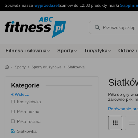
Sprawdź nasze
wyprzedaże!
Zamów do 12:00 produkty marki
Sapphir
Fitness i siłownia
Sporty
Turystyka
Odzież 
Sporty
Sporty drużynowe
Siatkówka
Siatkó
Kategorie
Wstecz
Piłki do gry w 
zarówno piłki m
Koszykówka
Porównanie pr
Piłka nożna
Piłka ręczna
Siatkówka