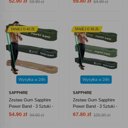
52.90 zł
59.80 zł
59.90 zł
64.90 zł
TANIEJ O 40 ZŁ
TANIEJ O 38 ZŁ
Wysyłka w 24h
Wysyłka w 24h
SAPPHIRE
SAPPHIRE
Zestaw Gum Sapphire
Zestaw Gum Sapphire
Power Band - 3 Sztuki -
Power Band - 3 Sztuki -
Początkujący
Optymalny
54.90 zł
67.80 zł
94.90 zł
105.90 zł