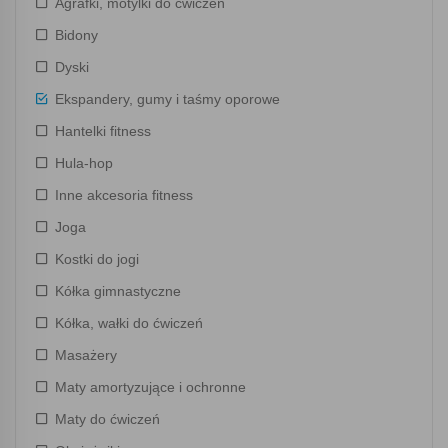
Agrafki, motylki do ćwiczeń
Bidony
Dyski
Ekspandery, gumy i taśmy oporowe
Hantelki fitness
Hula-hop
Inne akcesoria fitness
Joga
Kostki do jogi
Kółka gimnastyczne
Kółka, wałki do ćwiczeń
Masażery
Maty amortyzujące i ochronne
Maty do ćwiczeń