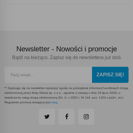
Newsletter -
Nowości i promocje
Bądź na bieżąco. Zapisz się do newslettera już dziś
ZAPISZ SIĘ!
** Zapisując się na newsletter wyrażasz zgodę na przesyłanie informacji handlowych drogą
elektroniczną przez firmę Global sp. z o.o., zgodnie z ustawą z dnia 18 lipca 2002r. o
świadczeniu usług drogą elektroniczną (Dz. U. z 2002 r. Nr 144, poz. 1204 z późn. zm.)
Regulamin promocji dostępny jest
tutaj
.