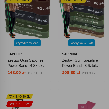
Wysyłka w 24h
Wysyłka w 24h
SAPPHIRE
SAPPHIRE
Zestaw Gum Sapphire
Zestaw Gum Sapphire
Power Band - 4 Sztuki,
Power Band - 8 Sztuk,
Pakiet HARD
Set
148.90 zł
208.80 zł
198.90 zł
299.00 zł
TANIEJ O 40 ZŁ
WYPRZEDAŻ!