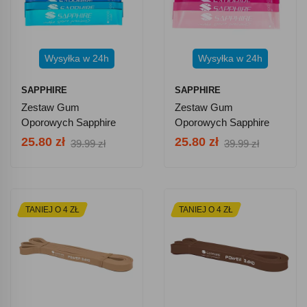
Wysyłka w 24h
Wysyłka w 24h
SAPPHIRE
SAPPHIRE
Zestaw Gum
Zestaw Gum
Oporowych Sapphire
Oporowych Sapphire
SG-1314 - Niebieskie
SG-1314 - Różowe
25.80 zł
25.80 zł
39.99 zł
39.99 zł
TANIEJ O 4 ZŁ
TANIEJ O 4 ZŁ