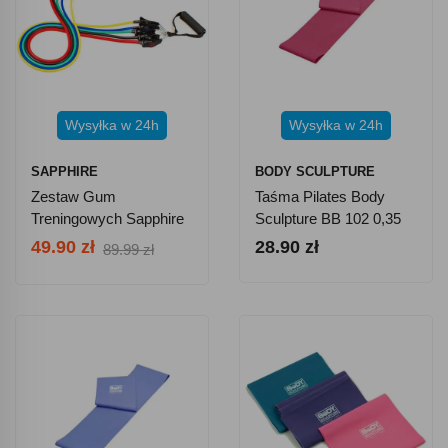
Wysyłka w 24h
Wysyłka w 24h
SAPPHIRE
BODY SCULPTURE
Zestaw Gum
Taśma Pilates Body
Treningowych Sapphire
Sculpture BB 102 0,35
SG-015
Mm
49.90 zł
28.90 zł
89.99 zł