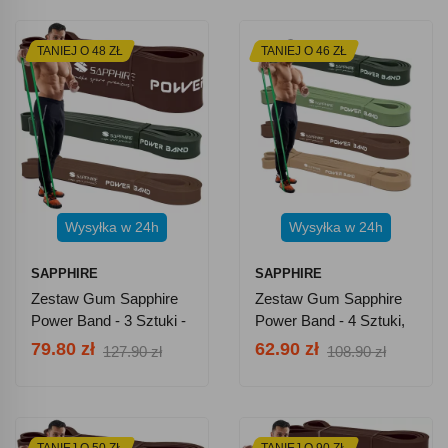
TANIEJ O 48 ZŁ
TANIEJ O 46 ZŁ
Wysyłka w 24h
Wysyłka w 24h
SAPPHIRE
SAPPHIRE
Zestaw Gum Sapphire
Zestaw Gum Sapphire
Power Band - 3 Sztuki -
Power Band - 4 Sztuki,
Zaawansowany
Pakiet EASY
79.80 zł
62.90 zł
127.90 zł
108.90 zł
TANIEJ O 50 ZŁ
TANIEJ O 90 ZŁ