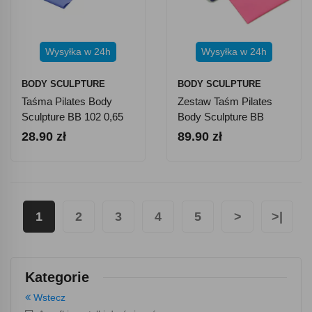
Wysyłka w 24h
Wysyłka w 24h
BODY SCULPTURE
BODY SCULPTURE
Taśma Pilates Body
Zestaw Taśm Pilates
Sculpture BB 102 0,65
Body Sculpture BB
Mm
102NC
28.90 zł
89.90 zł
1
2
3
4
5
>
>|
Kategorie
Wstecz