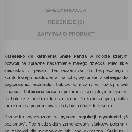
SPECYFIKACJA
RECENZJE (0)
ZAPYTAJ O PRODUKT
Krzesełko do karmienia Smile Panda
w kolorze szarym
pozwoli na sprawne nakarmienie małego dziecka. Mięciutkie
siedzisko, z pasami bezpieczeństwa do bezpiecznego i
komfortowego usadowienia malucha, wykonano z
łatwego do
czyszczenia materiału.
Pokrowiec można w każdej chwili
ściągnąć.
Odpinana tacka
na pokarm ze specjalnym miejscem
na butelkę z mlekiem lub soczkiem. Po skończonym posiłku
tackę można przymocować do tylnych nóżek krzesełka.
Krzesełko wyposażone w
system regulacji wysokości
(6
poziomów). Pod siedziskiem zamontowany siatkowy pojemnik
na zabawki dla niemowlaka lub inne akcesoria.
Stabilna i