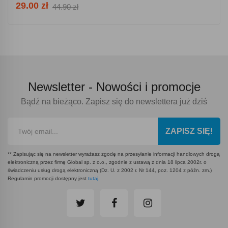
29.00 zł
44.90 zł
Newsletter -
Nowości i promocje
Bądź na bieżąco. Zapisz się do newslettera już dziś
ZAPISZ SIĘ!
** Zapisując się na newsletter wyrażasz zgodę na przesyłanie informacji handlowych drogą
elektroniczną przez firmę Global sp. z o.o., zgodnie z ustawą z dnia 18 lipca 2002r. o
świadczeniu usług drogą elektroniczną (Dz. U. z 2002 r. Nr 144, poz. 1204 z późn. zm.)
Regulamin promocji dostępny jest
tutaj
.