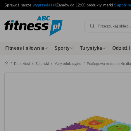
Sprawdź nasze
wyprzedaże!
Zamów do 12:00 produkty marki
Sapphir
Fitness i siłownia
Sporty
Turystyka
Odzież 
Dla dzieci
Zabawki
Maty edukacyjne
Podłogowa mata puzzle dla 