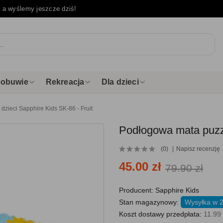
e
a wyślemy jeszcze dziś!
i obuwie
Rekreacja
Dla dzieci
dzieci Sapphire Kids SK-86 - Fruit
Podłogowa mata puzzl
(0)
Napisz recenzję
45.00 zł
79.90 zł
Producent:
Sapphire Kids
Stan magazynowy:
Wysyłka w 
Koszt dostawy przedpłata:
11.99 