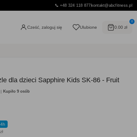
+48 324 118 877
kontakt@abcfitness.pl
0
Cześć, zaloguj się
Ulubione
0.00 zł
e dla dzieci Sapphire Kids SK-86 - Fruit
Kupiło 9 osób
24h
zł