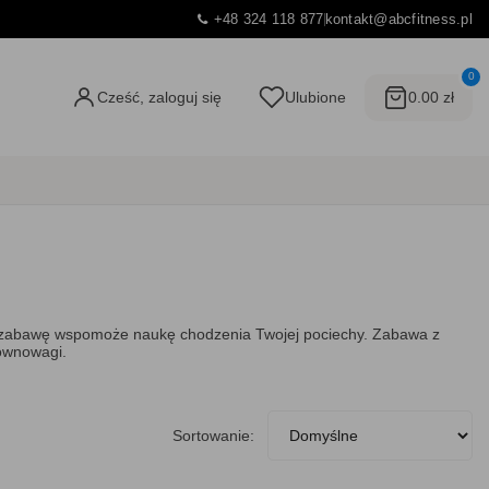
+48 324 118 877
kontakt@abcfitness.pl
0
Cześć, zaloguj się
Ulubione
0.00 zł
zez zabawę wspomoże naukę chodzenia Twojej pociechy. Zabawa z
równowagi.
Sortowanie: