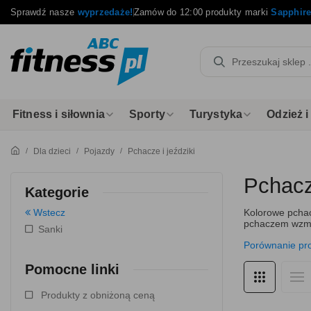
Sprawdź nasze
wyprzedaże!
Zamów do 12:00 produkty marki
Sapphir
Fitness i siłownia
Sporty
Turystyka
Odzież 
Dla dzieci
Pojazdy
Pchacze i jeździki
Pchacze
Kategorie
Wstecz
Kolorowe pchac
pchaczem wzmac
Sanki
Porównanie pr
Pomocne linki
Produkty z obniżoną ceną