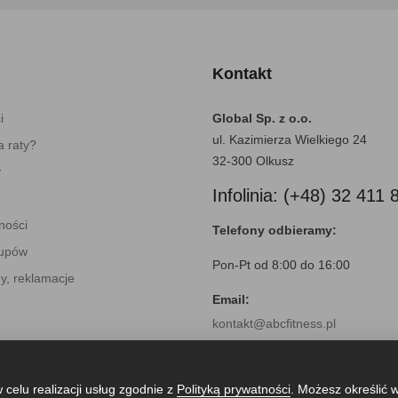
Kontakt
i
Global Sp. z o.o.
ul. Kazimierza Wielkiego 24
 raty?
32-300 Olkusz
y
Infolinia: (+48) 32 411 
ności
Telefony odbieramy:
kupów
Pon-Pt od 8:00 do 16:00
y, reklamacje
Email:
kontakt@abcfitness.pl
 celu realizacji usług zgodnie z
Polityką prywatności
. Możesz określić 