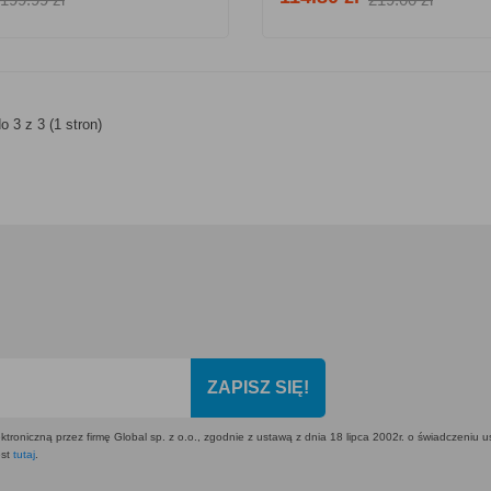
o 3 z 3 (1 stron)
ZAPISZ SIĘ!
ktroniczną przez firmę Global sp. z o.o., zgodnie z ustawą z dnia 18 lipca 2002r. o świadczeniu 
est
tutaj
.