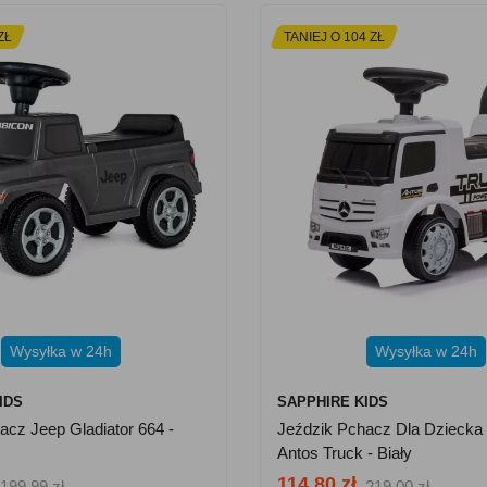
ZŁ
TANIEJ O 104 ZŁ
Wysyłka w 24h
Wysyłka w 24h
IDS
SAPPHIRE KIDS
acz Jeep Gladiator 664 -
Jeździk Pchacz Dla Dziecka
Antos Truck - Biały
114.80 zł
199.99 zł
219.00 zł