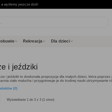
e
a wyślemy jeszcze dziś!
i obuwie
Rekreacja
Dla dzieci
 i jeździki
ze i jeździki to doskonała propozycja dla małych dzieci, która popr
nia ciało malucha i przygotowuje je do trudnej nauki utrzymywanie 
oduktów (0)
Wyświetlanie 1 do 3 z 3 (1 stron)