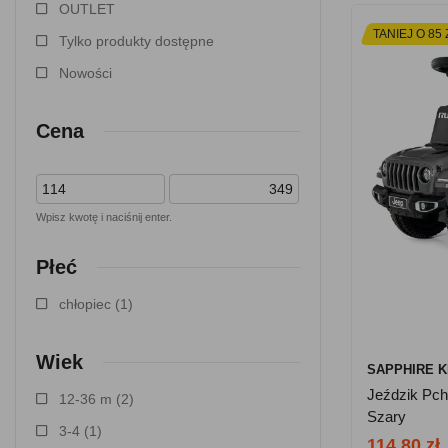
OUTLET
TANIEJ O 85 
Tylko produkty dostępne
Nowości
Cena
Wpisz kwotę i naciśnij enter.
Płeć
chłopiec
(1)
Wiek
SAPPHIRE K
Jeździk Pch
12-36 m
(2)
Szary
3-4
(1)
114.80 zł