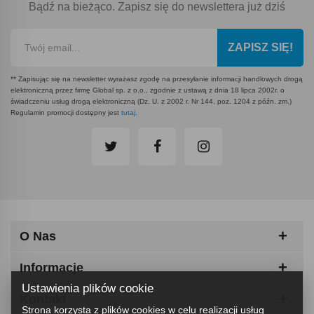
Bądź na bieżąco. Zapisz się do newslettera już dziś
ZAPISZ SIĘ!
** Zapisując się na newsletter wyrażasz zgodę na przesyłanie informacji handlowych drogą
elektroniczną przez firmę Global sp. z o.o., zgodnie z ustawą z dnia 18 lipca 2002r. o
świadczeniu usług drogą elektroniczną (Dz. U. z 2002 r. Nr 144, poz. 1204 z późn. zm.)
Regulamin promocji dostępny jest
tutaj
.
O Nas
Informacje
Ustawienia plików cookie
Kontakt
Strona korzysta z plików cookies w celu realizacji usług