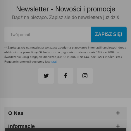
Newsletter -
Nowości i promocje
Bądź na bieżąco. Zapisz się do newslettera już dziś
ZAPISZ SIĘ!
** Zapisując się na newsletter wyrażasz zgodę na przesyłanie informacji handlowych drogą
elektroniczną przez firmę Global sp. z o.o., zgodnie z ustawą z dnia 18 lipca 2002r. o
świadczeniu usług drogą elektroniczną (Dz. U. z 2002 r. Nr 144, poz. 1204 z późn. zm.)
Regulamin promocji dostępny jest
tutaj
.
O Nas
Informacje