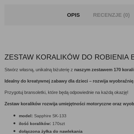
OPIS
RECENZJE (0)
ZESTAW KORALIKÓW DO ROBIENIA BR
Stwórz własną, unikalną biżuterię z
naszym zestawem 170 koral
Idealny do kreatywnej zabawy dla dzieci – rozwija wyobraźni
Przygotuj bransoletki, które będą odpowiednie na każdą okazję!
Zestaw koralików rozwija umiejętności motoryczne oraz wyob
model:
Sapphire SK-133
ilość koralików:
170szt
dołączona żyłka do nawlekania