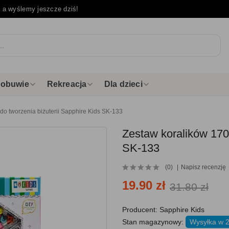
e
a wyślemy jeszcze dziś!
i obuwie
Rekreacja
Dla dzieci
 do tworzenia biżuterii Sapphire Kids SK-133
Zestaw koralików 170 
SK-133
(0)
Napisz recenzję
19.90 zł
31.80 zł
Producent:
Sapphire Kids
Stan magazynowy:
Wysyłka w 