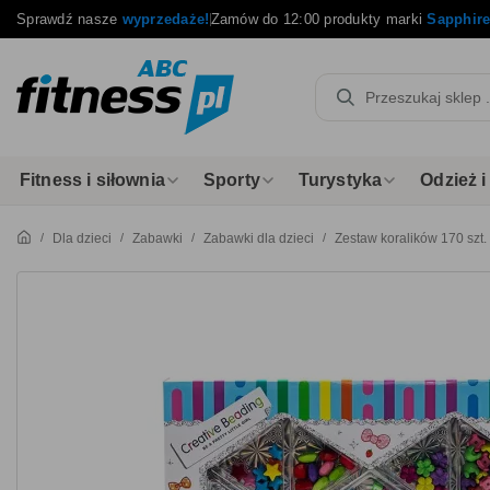
Sprawdź nasze
wyprzedaże!
Zamów do 12:00 produkty marki
Sapphir
Fitness i siłownia
Sporty
Turystyka
Odzież 
Dla dzieci
Zabawki
Zabawki dla dzieci
Zestaw koralików 170 szt.