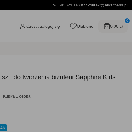
+48 324 118 877
kontakt@abcfitness.pl
0
Cześć, zaloguj się
Ulubione
0.00 zł
szt. do tworzenia biżuterii Sapphire Kids
Kupiła 1 osoba
24h