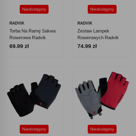
Niedostępny
Niedostępny
RADVIK
RADVIK
Torba Na Ramę Sakwa
Zestaw Lampek
Rowerowa Radvik
Rowerowych Radvik
Siglabag
Lumos Set
69.99 zł
74.99 zł
Niedostępny
Niedostępny