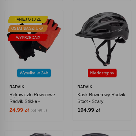
TANIEJ O 10 ZŁ
OSTATNIA SZTUKA!
WYPRZEDAŻ!
Wysyłka w 24h
Niedostępny
RADVIK
RADVIK
Rękawiczki Rowerowe
Kask Rowerowy Radvik
Radvik Stikke -
Stoot - Szary
Pomarańczowe
24.99 zł
194.99 zł
34.99 zł