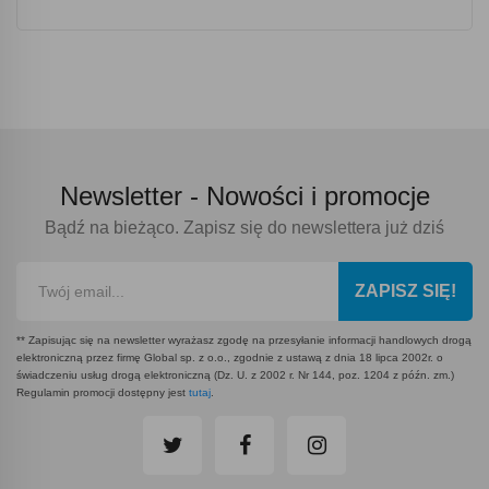
Newsletter -
Nowości i promocje
Bądź na bieżąco. Zapisz się do newslettera już dziś
ZAPISZ SIĘ!
** Zapisując się na newsletter wyrażasz zgodę na przesyłanie informacji handlowych drogą
elektroniczną przez firmę Global sp. z o.o., zgodnie z ustawą z dnia 18 lipca 2002r. o
świadczeniu usług drogą elektroniczną (Dz. U. z 2002 r. Nr 144, poz. 1204 z późn. zm.)
Regulamin promocji dostępny jest
tutaj
.