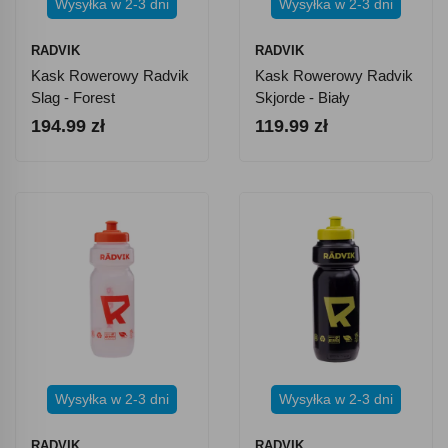
Wysyłka w 2-3 dni
Wysyłka w 2-3 dni
RADVIK
RADVIK
Kask Rowerowy Radvik
Kask Rowerowy Radvik
Slag - Forest
Skjorde - Biały
Night/Azalea
194.99 zł
119.99 zł
Wysyłka w 2-3 dni
Wysyłka w 2-3 dni
RADVIK
RADVIK