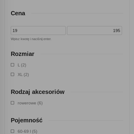
Cena
Wpisz kwotę i naciśnij enter.
Rozmiar
L
(2)
XL
(2)
Rodzaj akcesoriów
rowerowe
(6)
Pojemność
60-69 l
(5)