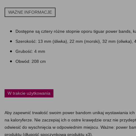
WAŻNE INFORMACJE
Dostępne są cztery różne stopnie oporu tiguar power bands, 
Szerokość: 13 mm (śliwka), 22 mm (morski), 32 mm (oliwka), 
Grubość: 4 mm
Obwód: 208 cm
W trakcie użytkowania
Aby zapewnić trwałość swoim power bandom unikaj wystawiania ich n
na kaloryferze. Nie zaczepiaj ich o ostre krawędzie oraz nie przydept
odwiesić do wyschnięcia w odpowiednim miejscu. Ważne: power band
produktu (długość spoczynkowa produktu x3).