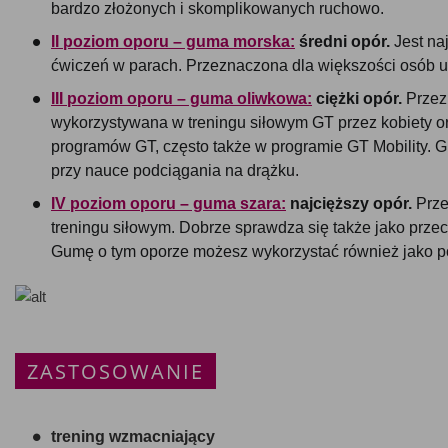
bardzo złożonych i skomplikowanych ruchowo.
II poziom oporu – guma morska:
średni opór.
Jest na
ćwiczeń w parach. Przeznaczona dla większości osób u
III poziom oporu – guma oliwkowa:
ciężki opór.
Przez
wykorzystywana w treningu siłowym GT przez kobiety o
programów GT, często także w programie GT Mobility.
przy nauce podciągania na drążku.
IV poziom oporu – guma szara:
najcięższy opór.
Prze
treningu siłowym. Dobrze sprawdza się także jako prz
Gumę o tym oporze możesz wykorzystać również jako p
ZASTOSOWANIE
trening wzmacniający