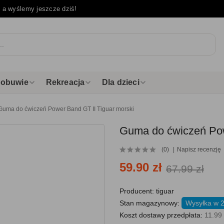
e
a wyślemy jeszcze dziś!
i obuwie
Rekreacja
Dla dzieci
Guma do ćwiczeń Power Band GT II Tiguar morski
Guma do ćwiczeń Pow
(0)
Napisz recenzję
59.90 zł
67.99 zł
Producent:
tiguar
Stan magazynowy:
Wysyłka w 
Koszt dostawy przedpłata:
11.99 