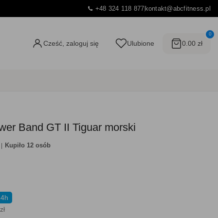
+48 324 118 877
kontakt@abcfitness.pl
0
Cześć, zaloguj się
Ulubione
0.00 zł
er Band GT II Tiguar morski
Kupiło 12 osób
24h
zł