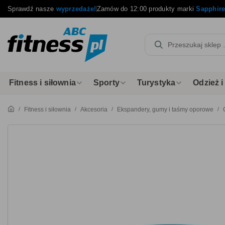
Sprawdź nasze
wyprzedaże!
Zamów do 12:00 produkty marki
Sapphir
Fitness i siłownia
Sporty
Turystyka
Odzież 
Fitness i siłownia
Akcesoria
Ekspandery, gumy i taśmy oporowe