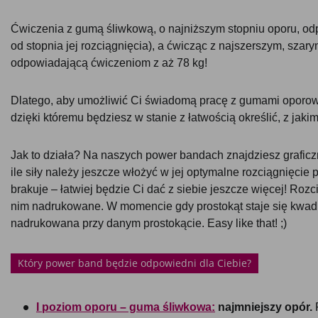
Ćwiczenia z gumą śliwkową, o najniższym stopniu oporu, od
od stopnia jej rozciągnięcia), a ćwicząc z najszerszym, sza
odpowiadającą ćwiczeniom z aż 78 kg!
Dlatego, aby umożliwić Ci świadomą pracę z gumami oporow
dzięki któremu będziesz w stanie z łatwością określić, z jak
Jak to działa? Na naszych power bandach znajdziesz graficz
ile siły należy jeszcze włożyć w jej optymalne rozciągnięcie 
brakuje – łatwiej będzie Ci dać z siebie jeszcze więcej! Roz
nim nadrukowane. W momencie gdy prostokąt staje się kwadr
nadrukowana przy danym prostokącie. Easy like that! ;)
Który power band będzie odpowiedni dla Ciebie?
I poziom oporu – guma śliwkowa:
najmniejszy opór.