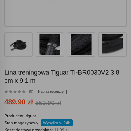
Lina treningowa Tiguar TI-BR0030V2 3,8
cm x 9,1 m
(0)
Napisz recenzję
489.90 zł
559.99 zł
Producent:
tiguar
Stan magazynowy:
Wysyłka w 24h
Koszt dostawy przedpłata:
11.99 zł