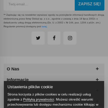
ZAPISZ SIĘ!
** Zapisując się na newsletter wyrażasz zgodę na przesyłanie informacji handlowych drogą
elektroniczną przez firmę Global sp. z o.o., zgodnie z ustawą z dnia 18 lipca 2002r. o
świadczeniu usług drogą elektroniczną (Dz. U. z 2002 r. Nr 144, poz. 1204 z późn. zm.)
Regulamin promocji dostępny jest
tutaj
.
O Nas
Informacje
Ustawienia plików cookie
Kontakt
Strona korzysta z plików cookies w celu realizacji usług
zgodnie z
Polityką prywatności
. Możesz określić warunki
Odbiory Osobiste
przechowywania lub dostępu mechanizmu cookie klikając w