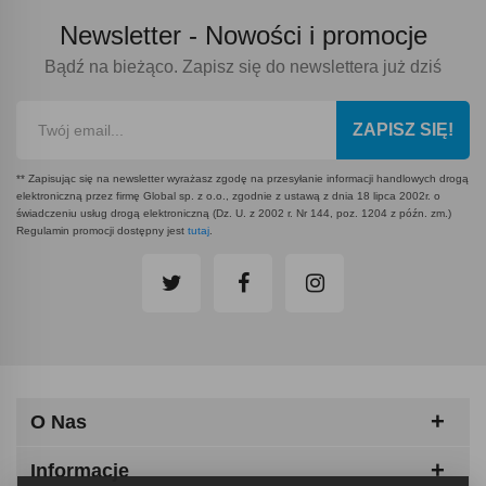
Newsletter -
Nowości i promocje
Bądź na bieżąco. Zapisz się do newslettera już dziś
ZAPISZ SIĘ!
** Zapisując się na newsletter wyrażasz zgodę na przesyłanie informacji handlowych drogą
elektroniczną przez firmę Global sp. z o.o., zgodnie z ustawą z dnia 18 lipca 2002r. o
świadczeniu usług drogą elektroniczną (Dz. U. z 2002 r. Nr 144, poz. 1204 z późn. zm.)
Regulamin promocji dostępny jest
tutaj
.
O Nas
Informacje