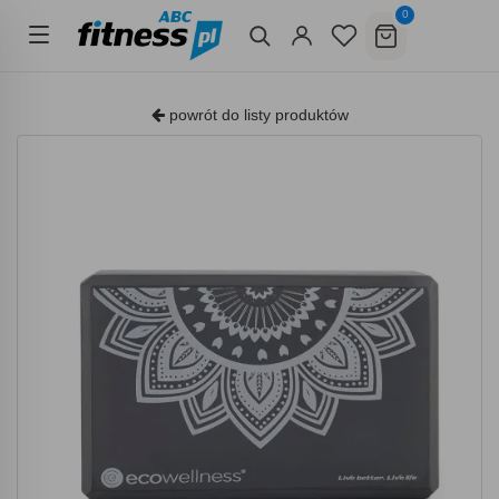
0
powrót do listy produktów