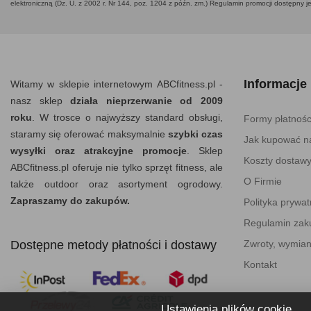
elektroniczną (Dz. U. z 2002 r. Nr 144, poz. 1204 z późn. zm.) Regulamin promocji dostępny j
Informacje
Witamy w sklepie internetowym ABCfitness.pl -
nasz sklep
działa nieprzerwanie od 2009
roku
. W trosce o najwyższy standard obsługi,
Formy płatnośc
staramy się oferować maksymalnie
szybki czas
Jak kupować na
wysyłki oraz atrakcyjne promocje
. Sklep
Koszty dostaw
ABCfitness.pl oferuje nie tylko sprzęt fitness, ale
O Firmie
także outdoor oraz asortyment ogrodowy.
Zapraszamy do zakupów.
Polityka prywat
Regulamin za
Dostępne metody płatności i dostawy
Zwroty, wymian
Kontakt
Ustawienia plików cookie