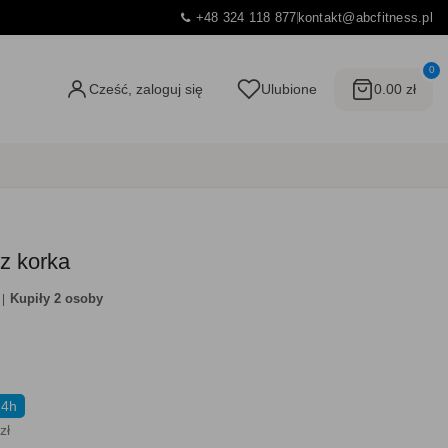
+48 324 118 877
kontakt@abcfitness.pl
0
Cześć, zaloguj się
Ulubione
0.00 zł
 z korka
Kupiły 2 osoby
24h
zł