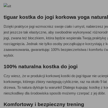
tiguar kostka do jogi korkowa yoga natura
Dzięki praktyce jogi wzmocnisz swoje ciało i umysł, nabierzesz jed
jest jeszcze tak elastyczne, aby swobodnie wykonywać różnorodne 
jogi, zwana też bloczkiem, która będzie wspierała Twoją praktykę
rozciągnięcia. Jednak nie tylko osoby początkujące korzystają z 
zaawansowania, gwarantując 100% bezpieczeństwa i komfortu ćwi
wybór.
100% naturalna kostka do jogi
Czy wiesz, że w produkcji korkowej kostki do jogi tiguar nie ucie
korkowego, którego zbiory następują cyklicznie, raz na około 9 l
drzewa. To natura dyktuje tu warunki! Dlatego kupując kostkę z ko
nieszkodliwy dla środowiska sposób możemy czerpać z jej dóbr.
Komfortowy i bezpieczny trening