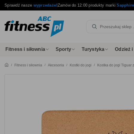
Sprawdź nasze
wyprzedaże!
Zamów do 12:00 produkty marki
Sapphir
Fitness i siłownia
Sporty
Turystyka
Odzież 
Fitness i siłownia
Akcesoria
Kostki do jogi
Kostka do jogi Tiguar 