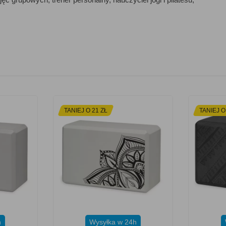
TANIEJ O 21 ZŁ
TANIEJ O
h
Wysyłka w 24h