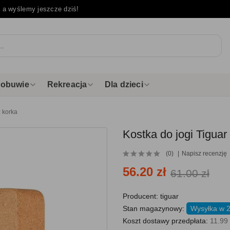
e
a wyślemy jeszcze dziś!
i obuwie
Rekreacja
Dla dzieci
z korka
Kostka do jogi Tiguar
(0)
Napisz recenzję
56.20 zł
61.00 zł
Producent:
tiguar
Stan magazynowy:
Wysyłka w 
Koszt dostawy przedpłata:
11.99 