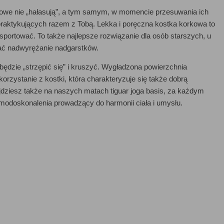
korkowe nie „hałasują”, a tym samym, w momencie przesuwania ich
 praktykujących razem z Tobą. Lekka i poręczna kostka korkowa to
sportować. To także najlepsze rozwiązanie dla osób starszych, u
ć nadwyrężanie nadgarstków.
będzie „strzępić się” i kruszyć. Wygładzona powierzchnia
korzystanie z kostki, która charakteryzuje się także dobrą
najdziesz także na naszych matach tiguar joga basis, za każdym
amodoskonalenia prowadzący do harmonii ciała i umysłu.