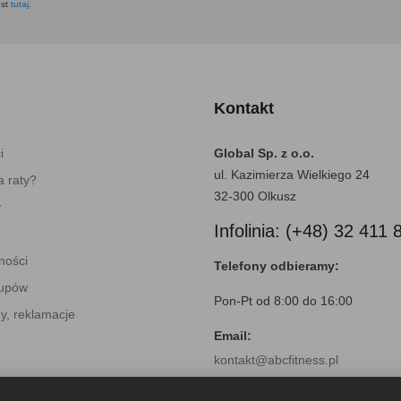
est
tutaj
.
Kontakt
i
Global Sp. z o.o.
ul. Kazimierza Wielkiego 24
 raty?
32-300 Olkusz
y
Infolinia: (+48) 32 411 
ności
Telefony odbieramy:
kupów
Pon-Pt od 8:00 do 16:00
y, reklamacje
Email:
kontakt@abcfitness.pl