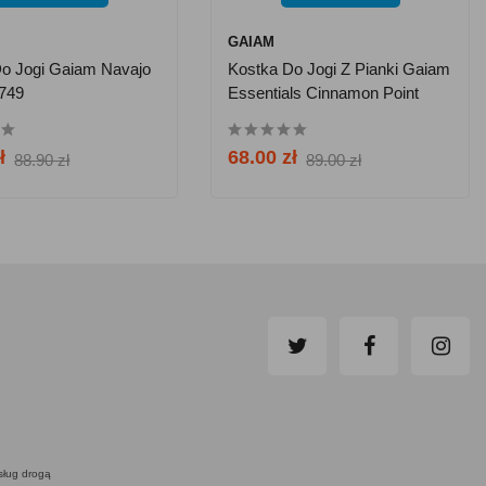
GAIAM
Do Jogi Gaiam Navajo
Kostka Do Jogi Z Pianki Gaiam
3749
Essentials Cinnamon Point
65384
ł
68.00 zł
88.90 zł
89.00 zł
usług drogą