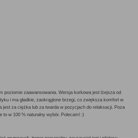
dym poziomie zaawansowania. Wersja korkowa jest lżejsza od
otyku i ma gładkie, zaokrąglone brzegi, co zwiększa komfort w
jest za ciężka lub za twarda w pozycjach do relaksacji. Poza
 to w 100 % naturalny wybór. Polecam! :)
ć grupowych, trener personalny, nauczyciel jogi i pilatesu,