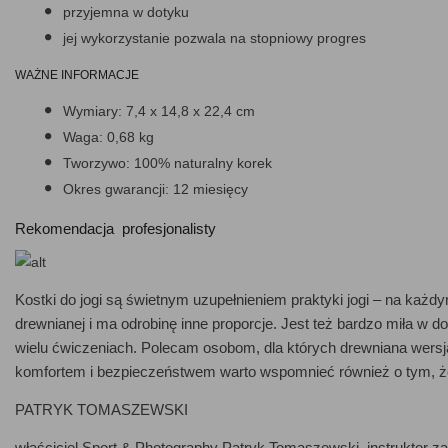
przyjemna w dotyku
jej wykorzystanie pozwala na stopniowy progres
WAŻNE INFORMACJE
Wymiary: 7,4 x 14,8 x 22,4 cm
Waga: 0,68 kg
Tworzywo: 100% naturalny korek
Okres gwarancji: 12 miesięcy
Rekomendacja profesjonalisty
Kostki do jogi są świetnym uzupełnieniem praktyki jogi – na każ
drewnianej i ma odrobinę inne proporcje. Jest też bardzo miła w d
wielu ćwiczeniach. Polecam osobom, dla których drewniana wersja 
komfortem i bezpieczeństwem warto wspomnieć również o tym, że
PATRYK TOMASZEWSKI
właściciel Sport & Photography Patryk Tomaszewski, instruktor zaję