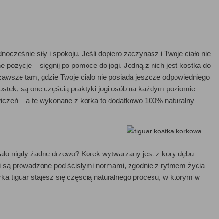
l
nocześnie siły i spokoju. Jeśli dopiero zaczynasz i Twoje ciało nie
pozycje – sięgnij po pomoce do jogi. Jedną z nich jest kostka do
 zawsze tam, gdzie Twoje ciało nie posiada jeszcze odpowiedniego
kostek, są one częścią praktyki jogi osób na każdym poziomie
czeń – a te wykonane z korka to dodatkowo 100% naturalny
rpiało nigdy żadne drzewo? Korek wytwarzany jest z kory dębu
at i są prowadzone pod ścisłymi normami, zgodnie z rytmem życia
rka tiguar stajesz się częścią naturalnego procesu, w którym w