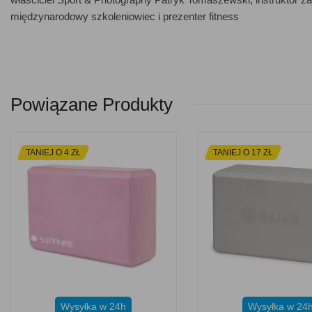
międzynarodowy szkoleniowiec i prezenter fitness
Powiązane Produkty
TANIEJ O 4 ZŁ
TANIEJ O 17 ZŁ
Wysyłka w 24h
Wysyłka w 24