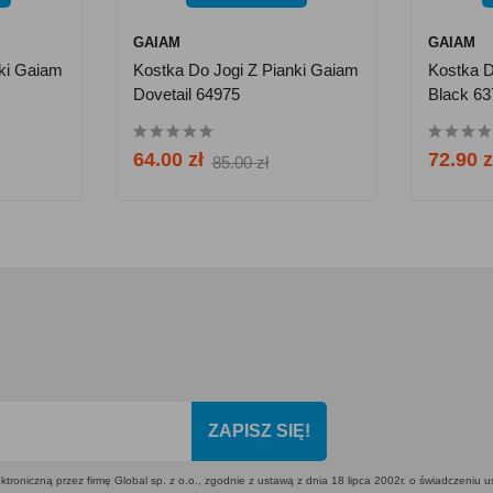
GAIAM
GAIAM
nki Gaiam
Kostka Do Jogi Z Pianki Gaiam
Kostka 
Dovetail 64975
Black 6
64.00 zł
72.90 z
85.00 zł
ZAPISZ SIĘ!
ktroniczną przez firmę Global sp. z o.o., zgodnie z ustawą z dnia 18 lipca 2002r. o świadczeniu 