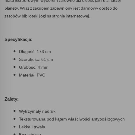
mata jest zdrowym wyborem zarówno dla Ciebie, jak i dla naszej
planety. Wraz z zakupem zapewniony jest darmowy dostęp do
zasobów biblioteki jogi na stronie internetowej.
Specyfikacja:
Długość: 173 cm
Szerokość: 61 cm
Grubość: 4 mm
Materiał: PVC
Zalety:
Wytrzymały nadruk
Teksturowana pod kątem właściwości antypoślizgowych
Lekka i trwała
Bez lateksu