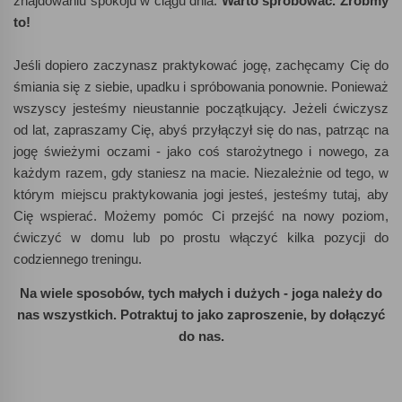
znajdowaniu spokoju w ciągu dnia.
Warto spróbować. Zróbmy
to!
Jeśli dopiero zaczynasz praktykować jogę, zachęcamy Cię do
śmiania się z siebie, upadku i spróbowania ponownie. Ponieważ
wszyscy jesteśmy nieustannie początkujący. Jeżeli ćwiczysz
od lat, zapraszamy Cię, abyś przyłączył się do nas, patrząc na
jogę świeżymi oczami - jako coś starożytnego i nowego, za
każdym razem, gdy staniesz na macie. Niezależnie od tego, w
którym miejscu praktykowania jogi jesteś, jesteśmy tutaj, aby
Cię wspierać. Możemy pomóc Ci przejść na nowy poziom,
ćwiczyć w domu lub po prostu włączyć kilka pozycji do
codziennego treningu.
Na wiele sposobów, tych małych i dużych - joga należy do
nas wszystkich. Potraktuj to jako zaproszenie, by dołączyć
do nas.