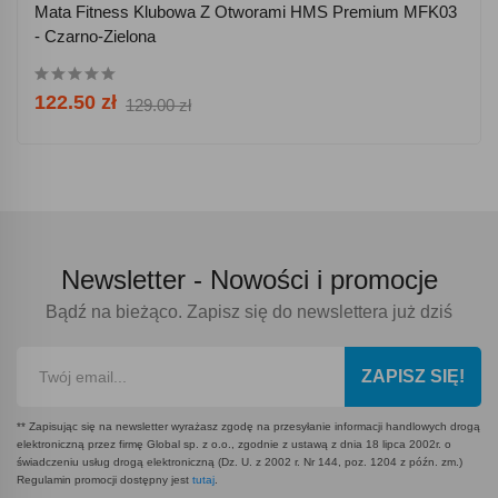
Mata Fitness Klubowa Z Otworami HMS Premium MFK03
- Czarno-Zielona
122.50 zł
129.00 zł
Newsletter -
Nowości i promocje
Bądź na bieżąco. Zapisz się do newslettera już dziś
ZAPISZ SIĘ!
** Zapisując się na newsletter wyrażasz zgodę na przesyłanie informacji handlowych drogą
elektroniczną przez firmę Global sp. z o.o., zgodnie z ustawą z dnia 18 lipca 2002r. o
świadczeniu usług drogą elektroniczną (Dz. U. z 2002 r. Nr 144, poz. 1204 z późn. zm.)
Regulamin promocji dostępny jest
tutaj
.