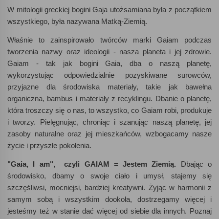
W mitologii greckiej bogini Gaja utożsamiana była z początkiem
wszystkiego, była nazywana Matką-Ziemią.
Właśnie to zainspirowało twórców marki Gaiam podczas
tworzenia nazwy oraz ideologii - nasza planeta i jej zdrowie.
Gaiam - tak jak bogini Gaia, dba o naszą planetę,
wykorzystując odpowiedzialnie pozyskiwane surowców,
przyjazne dla środowiska materiały, takie jak bawełna
organiczna, bambus i materiały z recyklingu. Dbanie o planetę,
która troszczy się o nas, to wszystko, co Gaiam robi, produkuje
i tworzy. Pielęgnując, chroniąc i szanując naszą planetę, jej
zasoby naturalne oraz jej mieszkańców, wzbogacamy nasze
życie i przyszłe pokolenia.
"Gaia, I am", czyli GAIAM = Jestem Ziemią.
Dbając o
środowisko, dbamy o swoje ciało i umysł, stajemy się
szczęśliwsi, mocniejsi, bardziej kreatywni. Żyjąc w harmonii z
samym sobą i wszystkim dookoła, dostrzegamy więcej i
jesteśmy też w stanie dać więcej od siebie dla innych. Poznaj