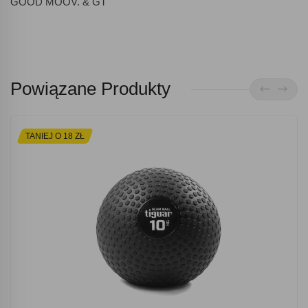
GOOD MOOV. & GT
Powiązane Produkty
TANIEJ O 18 ZŁ