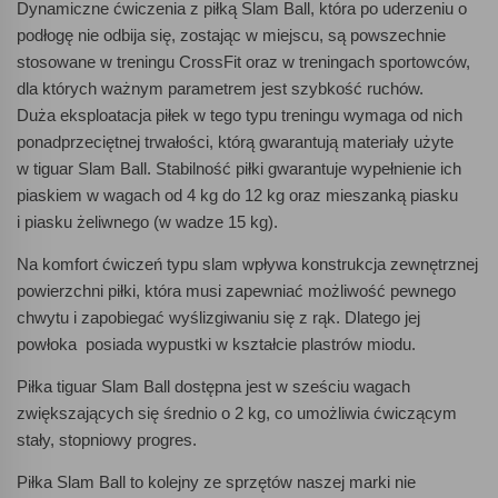
Dynamiczne ćwiczenia z piłką Slam Ball, która po uderzeniu o
podłogę nie odbija się, zostając w miejscu, są powszechnie
stosowane w treningu CrossFit oraz w treningach sportowców,
dla których ważnym parametrem jest szybkość ruchów.
Duża eksploatacja piłek w tego typu treningu wymaga od nich
ponadprzeciętnej trwałości, którą gwarantują materiały użyte
w tiguar Slam Ball. Stabilność piłki gwarantuje wypełnienie ich
piaskiem w wagach od 4 kg do 12 kg oraz mieszanką piasku
i piasku żeliwnego (w wadze 15 kg).
Na komfort ćwiczeń typu slam wpływa konstrukcja zewnętrznej
powierzchni piłki, która musi zapewniać możliwość pewnego
chwytu i zapobiegać wyślizgiwaniu się z rąk. Dlatego jej
powłoka posiada wypustki w kształcie plastrów miodu.
Piłka tiguar Slam Ball dostępna jest w sześciu wagach
zwiększających się średnio o 2 kg, co umożliwia ćwiczącym
stały, stopniowy progres.
Piłka Slam Ball to kolejny ze sprzętów naszej marki nie