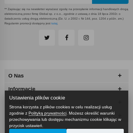
** Zapisując się na newsletter wyrażasz zgodę na przesyłanie informacji handlowych drogą
elektroniczną przez firmę Global sp. z o.o., zgodnie z ustawą z dnia 18 lipca 2002r. o
świadczeniu usług drogą elektroniczną (Dz. U. z 2002 r. Nr 144, poz. 1204 z późn. zm.)
Regulamin promocji dostępny jest
tutaj
.
O Nas
Informacje
Ustawienia plików cookie
Kontakt
Strona korzysta z plików cookies w celu realizacji usług
zgodnie z
Polityką prywatności
. Możesz określić warunki
Odbiory Osobiste
przechowywania lub dostępu mechanizmu cookie klikając w
przycisk ustawień.