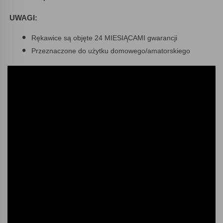
UWAGI:
Rękawice są objęte 24 MIESIĄCAMI gwarancji
Przeznaczone do użytku domowego/amatorskiego