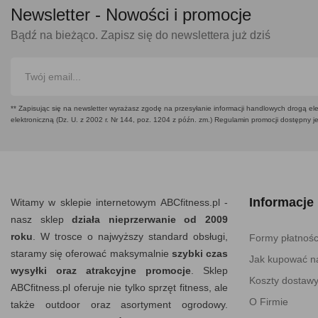
Newsletter -
Nowości i promocje
Bądź na bieżąco. Zapisz się do newslettera już dziś
** Zapisując się na newsletter wyrażasz zgodę na przesyłanie informacji handlowych drogą ele
elektroniczną (Dz. U. z 2002 r. Nr 144, poz. 1204 z późn. zm.) Regulamin promocji dostępny j
Informacje
Witamy w sklepie internetowym ABCfitness.pl -
nasz sklep
działa nieprzerwanie od 2009
roku
. W trosce o najwyższy standard obsługi,
Formy płatnośc
staramy się oferować maksymalnie
szybki czas
Jak kupować na
wysyłki oraz atrakcyjne promocje
. Sklep
Koszty dostaw
ABCfitness.pl oferuje nie tylko sprzęt fitness, ale
O Firmie
także outdoor oraz asortyment ogrodowy.