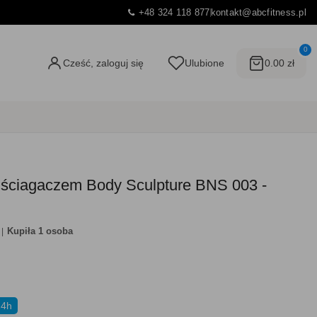
+48 324 118 877
kontakt@abcfitness.pl
0
Cześć, zaloguj się
Ulubione
0.00 zł
 ściagaczem Body Sculpture BNS 003 -
Kupiła 1 osoba
24h