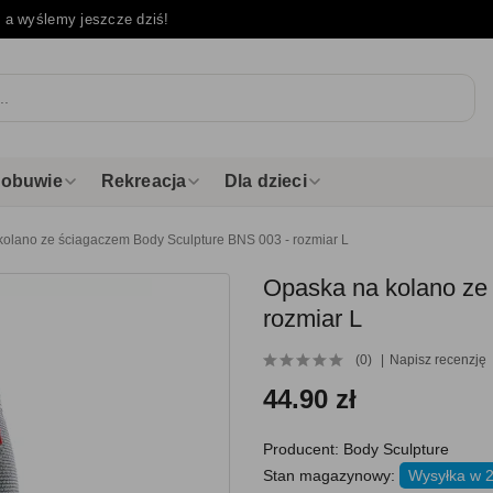
e
a wyślemy jeszcze dziś!
i obuwie
Rekreacja
Dla dzieci
olano ze ściagaczem Body Sculpture BNS 003 - rozmiar L
Opaska na kolano ze
rozmiar L
(0)
Napisz recenzję
44.90 zł
Producent:
Body Sculpture
Stan magazynowy:
Wysyłka w 