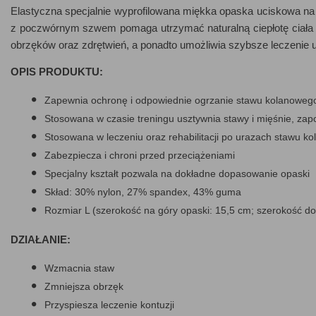
Elastyczna specjalnie wyprofilowana miękka opaska uciskowa na
z poczwórnym szwem pomaga utrzymać naturalną ciepłotę ciała or
obrzęków oraz zdrętwień, a ponadto umożliwia szybsze leczenie 
OPIS PRODUKTU:
Zapewnia ochronę i odpowiednie ogrzanie stawu kolanoweg
Stosowana w czasie treningu usztywnia stawy i mięśnie, zapo
Stosowana w leczeniu oraz rehabilitacji po urazach stawu k
Zabezpiecza i chroni przed przeciążeniami
Specjalny kształt pozwala na dokładne dopasowanie opaski
Skład: 30% nylon, 27% spandex, 43% guma
Rozmiar L (szerokość na góry opaski: 15,5 cm; szerokość do
DZIAŁANIE:
Wzmacnia staw
Zmniejsza obrzęk
Przyspiesza leczenie kontuzji