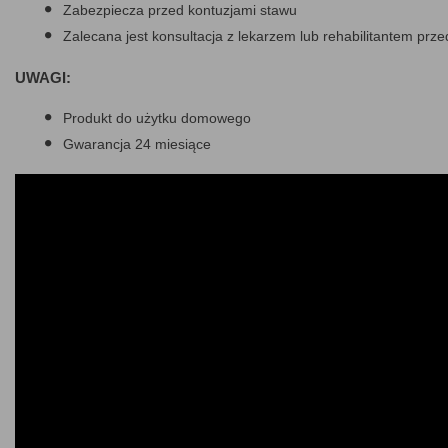
Zabezpiecza przed kontuzjami stawu
Zalecana jest konsultacja z lekarzem lub rehabilitantem prze
UWAGI:
Produkt do użytku domowego
Gwarancja 24 miesiące