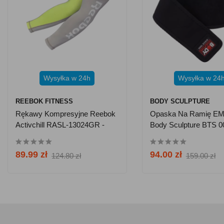
Wysyłka w 24h
Wysyłka w 24
REEBOK FITNESS
BODY SCULPTURE
Rękawy Kompresyjne Reebok
Opaska Na Ramię EMS
Activchill RASL-13024GR -
Body Sculpture BTS 0
Rozm. M
89.99 zł
94.00 zł
124.80 zł
159.00 zł