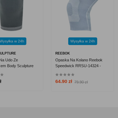
Wysyłka w 24h
Wysyłka w 24h
CULPTURE
REEBOK
Na Udo Ze
Opaska Na Kolano Reebok
zem Body Sculpture
Speedwick RRSU-14324 -
 - Rozmiar XL
Rozm. M
ł
64.90 zł
79.90 zł