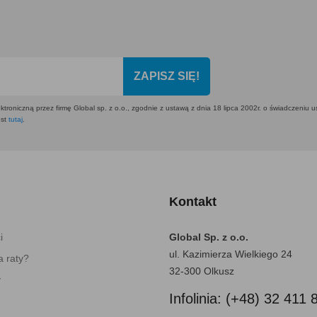
ZAPISZ SIĘ!
ktroniczną przez firmę Global sp. z o.o., zgodnie z ustawą z dnia 18 lipca 2002r. o świadczeniu 
est
tutaj
.
Kontakt
i
Global Sp. z o.o.
ul. Kazimierza Wielkiego 24
 raty?
32-300 Olkusz
y
Infolinia: (+48) 32 411 