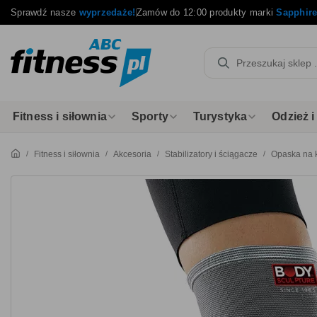
Sprawdź nasze
wyprzedaże!
Zamów do 12:00 produkty marki
Sapphir
Fitness i siłownia
Sporty
Turystyka
Odzież 
Fitness i siłownia
Akcesoria
Stabilizatory i ściągacze
Opaska na k