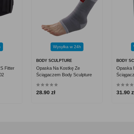
h
Wysyłka w 24h
BODY SCULPTURE
BODY S
 Fitter
Opaska Na Kostkę Ze
Opaska 
02
Ściągaczem Body Sculpture
Ściągac
BNS 005 - Rozmiar L
BNS 007
28.90 zł
31.90 z