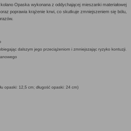
 kolano Opaska wykonana z oddychającej mieszanki materiałowej
az poprawia krążenie krwi, co skutkuje zmniejszeniem się bólu,
urazów.
o
biegając dalszym jego przeciążeniom i zmniejszając ryzyko kontuzji.
olanowego
łu opaski: 12,5 cm; długość opaski: 24 cm)