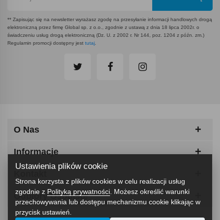
** Zapisując się na newsletter wyrażasz zgodę na przesyłanie informacji handlowych drogą
elektroniczną przez firmę Global sp. z o.o., zgodnie z ustawą z dnia 18 lipca 2002r. o
świadczeniu usług drogą elektroniczną (Dz. U. z 2002 r. Nr 144, poz. 1204 z późn. zm.)
Regulamin promocji dostępny jest
tutaj
.
O Nas
Informacje
Ustawienia plików cookie
Kontakt
Strona korzysta z plików cookies w celu realizacji usług
zgodnie z
Polityką prywatności
. Możesz określić warunki
Odbiory Osobiste
przechowywania lub dostępu mechanizmu cookie klikając w
przycisk ustawień.