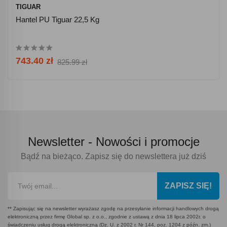
TIGUAR
Hantel PU Tiguar 22,5 Kg
743.40 zł
825.99 zł
Newsletter -
Nowości i promocje
Bądź na bieżąco. Zapisz się do newslettera już dziś
ZAPISZ SIĘ!
** Zapisując się na newsletter wyrażasz zgodę na przesyłanie informacji handlowych drogą
elektroniczną przez firmę Global sp. z o.o., zgodnie z ustawą z dnia 18 lipca 2002r. o
świadczeniu usług drogą elektroniczną (Dz. U. z 2002 r. Nr 144, poz. 1204 z późn. zm.)