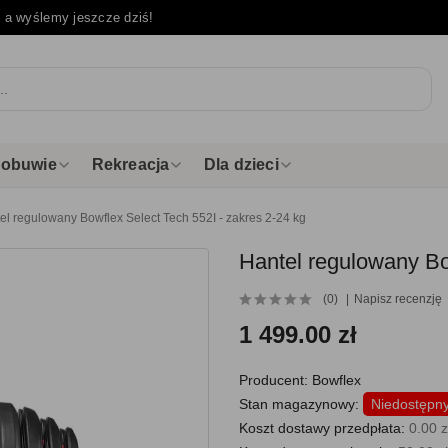
e
a wyślemy jeszcze dziś!
i obuwie
Rekreacja
Dla dzieci
el regulowany Bowflex Select Tech 552I - zakres 2-24 kg
Hantel regulowany Bo
(0)
Napisz recenzję
1 499.00 zł
Producent:
Bowflex
Stan magazynowy:
Niedostępn
Koszt dostawy przedpłata:
0.00 z