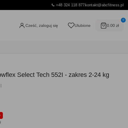
+48 324 118 877
kontakt@abcfitness.pl
0
Cześć, zaloguj się
Ulubione
0.00 zł
wflex Select Tech 552I - zakres 2-24 kg
y
ł