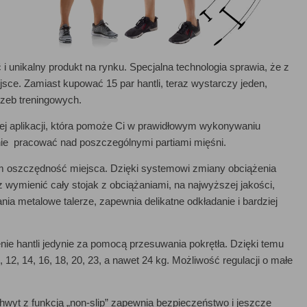
i unikalny produkt na rynku. Specjalna technologia sprawia, że z
sce. Zamiast kupować 15 par hantli, teraz wystarczy jeden,
zeb treningowych.
ej aplikacji, która pomoże Ci w prawidłowym wykonywaniu
nie pracować nad poszczególnymi partiami mięśni.
im oszczędność miejsca. Dzięki systemowi zmiany obciążenia
 wymienić cały stojak z obciążaniami, na najwyższej jakości,
ia metalowe talerze, zapewnia delikatne odkładanie i bardziej
ie hantli jedynie za pomocą przesuwania pokrętła. Dzięki temu
 10, 12, 14, 16, 18, 20, 23, a nawet 24 kg. Możliwość regulacji o małe
hwyt z funkcją „non-slip” zapewnia bezpieczeństwo i jeszcze