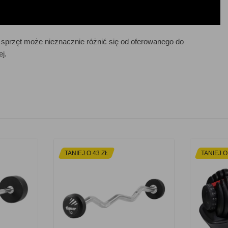
sprzęt może nieznacznie różnić się od oferowanego do
j.
TANIEJ O 43 ZŁ
TANIEJ O