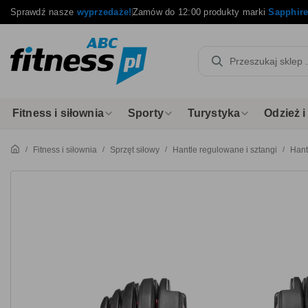
Sprawdź nasze
wyprzedaże!
Zamów do 12:00 produkty marki
Sapphir
Fitness i siłownia
Sporty
Turystyka
Odzież 
Fitness i siłownia
Sprzęt siłowy
Hantle regulowane i sztangi
Hant