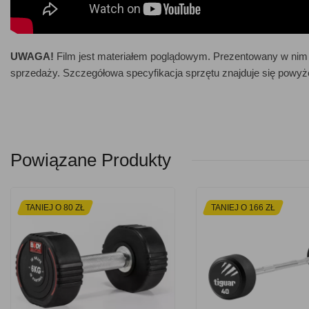
UWAGA!
Film jest materiałem poglądowym. Prezentowany w nim 
sprzedaży. Szczegółowa specyfikacja sprzętu znajduje się powyże
Powiązane Produkty
TANIEJ O 80 ZŁ
TANIEJ O 166 ZŁ