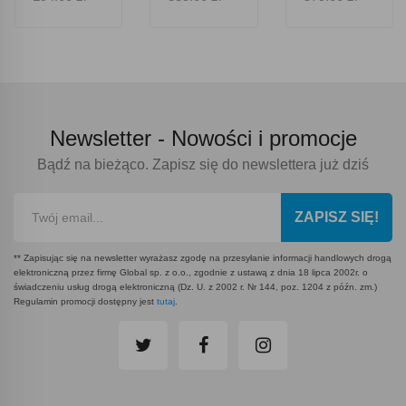
Newsletter -
Nowości i promocje
Bądź na bieżąco. Zapisz się do newslettera już dziś
ZAPISZ SIĘ!
** Zapisując się na newsletter wyrażasz zgodę na przesyłanie informacji handlowych drogą
elektroniczną przez firmę Global sp. z o.o., zgodnie z ustawą z dnia 18 lipca 2002r. o
świadczeniu usług drogą elektroniczną (Dz. U. z 2002 r. Nr 144, poz. 1204 z późn. zm.)
Regulamin promocji dostępny jest
tutaj
.