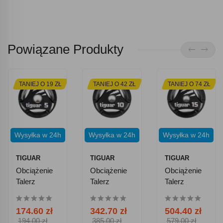
Powiązane Produkty
TANIEJ O 19 ZŁ
TANIEJ O 42 ZŁ
TANIEJ O 74 ZŁ
Wysyłka w 24h
Wysyłka w 24h
Wysyłka w 24h
TIGUAR
TIGUAR
TIGUAR
Obciążenie
Obciążenie
Obciążenie
Talerz
Talerz
Talerz
Olimpijski
Olimpijski
Olimpijski
Tiguar 5 Kg
Tiguar 10 Kg
Tiguar 15 Kg
174.60 zł
342.70 zł
504.40 zł
Pu
Pu
Pu
194.00 zł
385.00 zł
579.00 zł