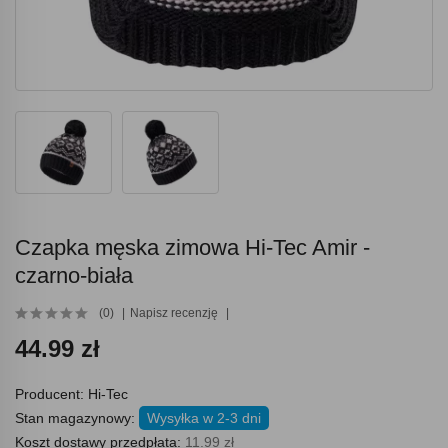
Czapka męska zimowa Hi-Tec Amir -
czarno-biała
(0)
Napisz recenzję
44.99 zł
Producent:
Hi-Tec
Stan magazynowy:
Wysyłka w 2-3 dni
Koszt dostawy przedpłata:
11.99 zł