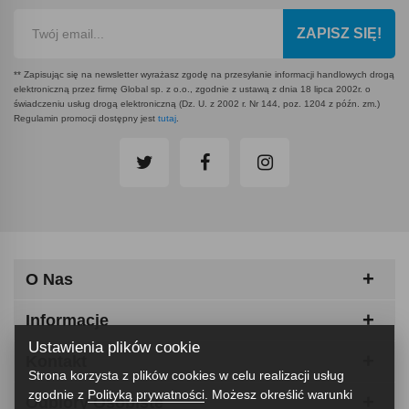
ZAPISZ SIĘ!
** Zapisując się na newsletter wyrażasz zgodę na przesyłanie informacji handlowych drogą
elektroniczną przez firmę Global sp. z o.o., zgodnie z ustawą z dnia 18 lipca 2002r. o
świadczeniu usług drogą elektroniczną (Dz. U. z 2002 r. Nr 144, poz. 1204 z późn. zm.)
Regulamin promocji dostępny jest
tutaj
.
O Nas
Informacje
Ustawienia plików cookie
Kontakt
Strona korzysta z plików cookies w celu realizacji usług
zgodnie z
Polityką prywatności
. Możesz określić warunki
Odbiory Osobiste