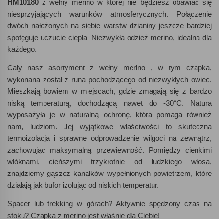
HM10180
z wełny merino w której nie będziesz obawiać się
niesprzyjających warunków atmosferycznych. Połączenie
dwóch nałożonych na siebie warstw dzianiny jeszcze bardziej
spotęguje uczucie ciepła. Niezwykła odzież merino, idealna dla
każdego.
Cały nasz asortyment z wełny merino , w tym czapka,
wykonana został z runa pochodzącego od niezwykłych owiec.
Mieszkają bowiem w miejscach, gdzie zmagają się z bardzo
niską temperaturą, dochodzącą nawet do -30°C. Natura
wyposażyła je w naturalną ochronę, która pomaga również
nam, ludziom. Jej wyjątkowe właściwości to skuteczna
termoizolacja i sprawne odprowadzenie wilgoci na zewnątrz,
zachowując maksymalną przewiewność. Pomiędzy cienkimi
włóknami, cieńszymi trzykrotnie od ludzkiego włosa,
znajdziemy gąszcz kanałków wypełnionych powietrzem, które
działają jak bufor izolując od niskich temperatur.
Spacer lub trekking w górach? Aktywnie spędzony czas na
stoku? Czapka z merino jest właśnie dla Ciebie!