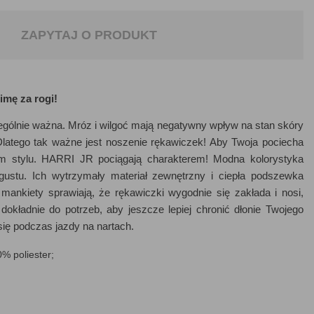
ZAPYTAJ O PRODUKT
mę za rogi!
ególnie ważna. Mróz i wilgoć mają negatywny wpływ na stan skóry
Dlatego tak ważne jest noszenie rękawiczek! Aby Twoja pociecha
ym stylu. HARRI JR pociągają charakterem! Modna kolorystyka
stu. Ich wytrzymały materiał zewnętrzny i ciepła podszewka
 mankiety sprawiają, że rękawiczki wygodnie się zakłada i nosi,
kładnie do potrzeb, aby jeszcze lepiej chronić dłonie Twojego
ię podczas jazdy na nartach.
% poliester;