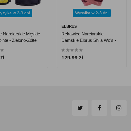
ysyłka w 2-3 dni
Wysyłka w 2-3 dni
ELBRUS
 Narciarskie Męskie
Rękawice Narciarskie
inte - Zielono-Żółte
Damskie Elbrus Shila Wo's -
Różowe
zł
129.99 zł