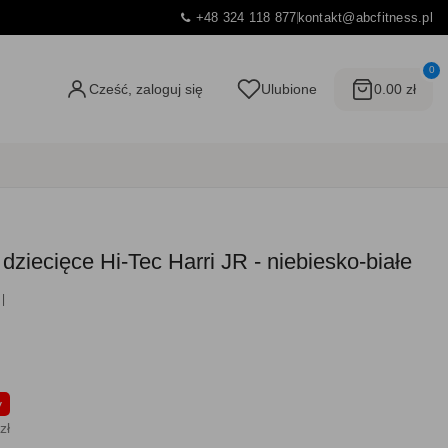
+48 324 118 877
kontakt@abcfitness.pl
0
Cześć, zaloguj się
Ulubione
0.00 zł
dziecięce Hi-Tec Harri JR - niebiesko-białe
y
zł