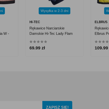
ni
Wysyłka w 2-3 dni
W
HI-TEC
ELBRUS
Rękawice Narciarskie
Rękawice
ia W -
Damskie Hi-Tec Lady Flam
Elbrus Po
69.99 zł
109.99 
ZAPISZ SIĘ!