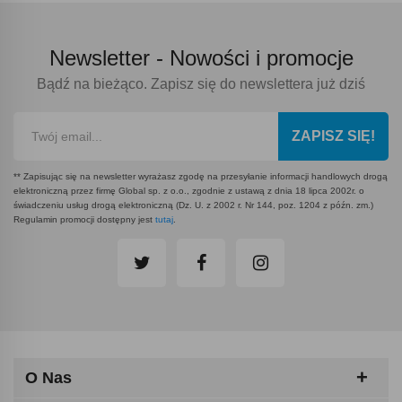
Newsletter -
Nowości i promocje
Bądź na bieżąco. Zapisz się do newslettera już dziś
ZAPISZ SIĘ!
** Zapisując się na newsletter wyrażasz zgodę na przesyłanie informacji handlowych drogą
elektroniczną przez firmę Global sp. z o.o., zgodnie z ustawą z dnia 18 lipca 2002r. o
świadczeniu usług drogą elektroniczną (Dz. U. z 2002 r. Nr 144, poz. 1204 z późn. zm.)
Regulamin promocji dostępny jest
tutaj
.
O Nas