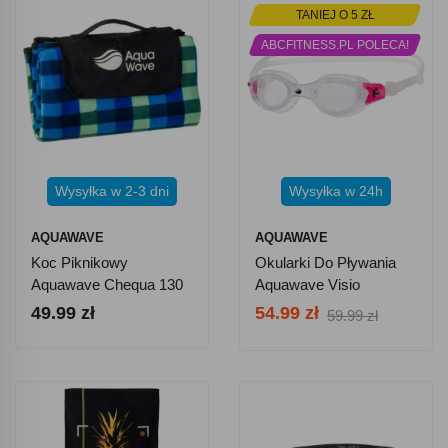
TANIEJ O 5 ZŁ
ABCFITNESS.PL POLECA!
Wysyłka w 2-3 dni
Wysyłka w 24h
AQUAWAVE
AQUAWAVE
Koc Piknikowy
Okularki Do Pływania
Aquawave Chequa 130
Aquawave Visio
X 150 Cm
49.99 zł
54.99 zł
59.99 zł