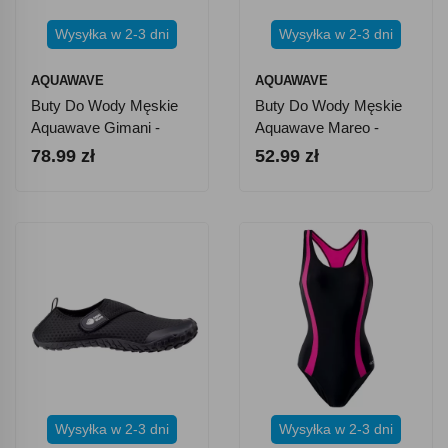
Wysyłka w 2-3 dni
Wysyłka w 2-3 dni
AQUAWAVE
AQUAWAVE
Buty Do Wody Męskie
Buty Do Wody Męskie
Aquawave Gimani -
Aquawave Mareo -
Czarno-Czerwone
Czarno-Niebieskie
78.99 zł
52.99 zł
Wysyłka w 2-3 dni
Wysyłka w 2-3 dni