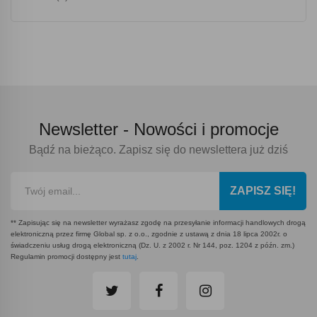
Newsletter -
Nowości i promocje
Bądź na bieżąco. Zapisz się do newslettera już dziś
ZAPISZ SIĘ!
** Zapisując się na newsletter wyrażasz zgodę na przesyłanie informacji handlowych drogą
elektroniczną przez firmę Global sp. z o.o., zgodnie z ustawą z dnia 18 lipca 2002r. o
świadczeniu usług drogą elektroniczną (Dz. U. z 2002 r. Nr 144, poz. 1204 z późn. zm.)
Regulamin promocji dostępny jest
tutaj
.