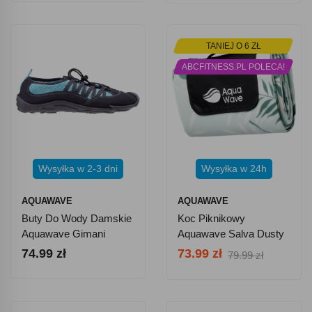
TANIEJ O 6 ZŁ
ABCFITNESS.PL POLECA!
Wysyłka w 2-3 dni
Wysyłka w 24h
AQUAWAVE
AQUAWAVE
Buty Do Wody Damskie
Koc Piknikowy
Aquawave Gimani
Aquawave Salva Dusty
WMNS - Błękitno-
Aqua Leaves 200 X 200
74.99 zł
73.99 zł
79.99 zł
Czarne
Cm