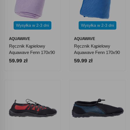
Wysyłka w 2-3 dni
Wysyłka w 2-3 dni
AQUAWAVE
AQUAWAVE
Ręcznik Kąpielowy
Ręcznik Kąpielowy
Aquawave Fenn 170x90
Aquawave Fenn 170x90
Cm - Fioletowy
Cm - Niebieski
59.99 zł
59.99 zł