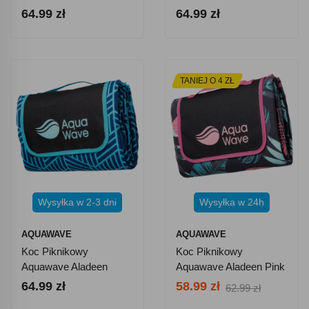
Limonkowe
Niebieskie
64.99 zł
64.99 zł
TANIEJ O 4 ZŁ
Wysyłka w 2-3 dni
Wysyłka w 24h
AQUAWAVE
AQUAWAVE
Koc Piknikowy
Koc Piknikowy
Aquawave Aladeen
Aquawave Aladeen Pink
Geometric 140 X 170
Leaves 140 X 170 Cm
64.99 zł
58.99 zł
62.99 zł
Cm