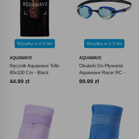
Wysyłka w 2-3 dni
Wysyłka w 2-3 dni
AQUAWAVE
AQUAWAVE
Ręcznik Aquawave Toflo
Okularki Do Pływania
80x100 Cm - Black
Aquawave Racer RC -
Pinapple Print
Niebieskie
44.99 zł
89.99 zł