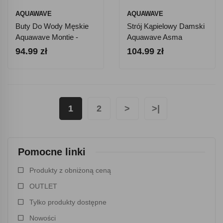
AQUAWAVE
AQUAWAVE
Buty Do Wody Męskie
Strój Kąpielowy Damski
Aquawave Montie -
Aquawave Asma
Czarne
WMNS - Czarno-
94.99 zł
104.99 zł
Różowy
1
2
>
>|
Pomocne linki
Produkty z obniżoną ceną
OUTLET
Tylko produkty dostępne
Nowości