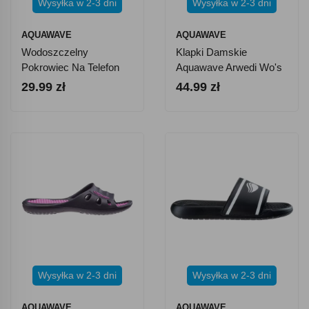
Wysyłka w 2-3 dni
Wysyłka w 2-3 dni
AQUAWAVE
AQUAWAVE
Wodoszczelny
Klapki Damskie
Pokrowiec Na Telefon
Aquawave Arwedi Wo's
Aquawave Neza Cover
- Granatowe
29.99 zł
44.99 zł
Wysyłka w 2-3 dni
Wysyłka w 2-3 dni
AQUAWAVE
AQUAWAVE