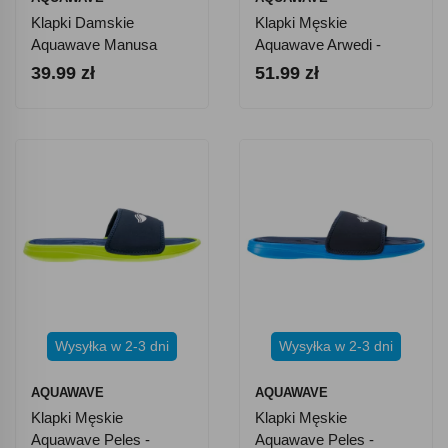
Klapki Damskie
Klapki Męskie
Aquawave Manusa
Aquawave Arwedi -
WMNS - Czarne
Czarne
39.99 zł
51.99 zł
Wysyłka w 2-3 dni
Wysyłka w 2-3 dni
AQUAWAVE
AQUAWAVE
Klapki Męskie
Klapki Męskie
Aquawave Peles -
Aquawave Peles -